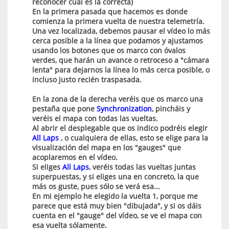
reconocer cuál es la correcta)
En la primera pasada que hacemos es donde
comienza la primera vuelta de nuestra telemetría.
Una vez localizada, debemos pausar el vídeo lo más
cerca posible a la línea que podamos y ajustamos
usando los botones que os marco con óvalos
verdes, que harán un avance o retroceso a "cámara
lenta" para dejarnos la línea lo más cerca posible, o
incluso justo recién traspasada.
En la zona de la derecha veréis que os marco una
pestaña que pone
Synchronization
, pincháis y
veréis el mapa con todas las vueltas.
Al abrir el desplegable que os indico podréis elegir
All Laps
, o cualquiera de ellas, esto se elige para la
visualización del mapa en los "gauges" que
acoplaremos en el vídeo.
Si eliges
All Laps
, veréis todas las vueltas juntas
superpuestas, y si eliges una en concreto, la que
más os guste, pues sólo se verá esa...
En mi ejemplo he elegido la vuelta 1, porque me
parece que está muy bien "dibujada", y si os dáis
cuenta en el "gauge" del vídeo, se ve el mapa con
esa vuelta sólamente.