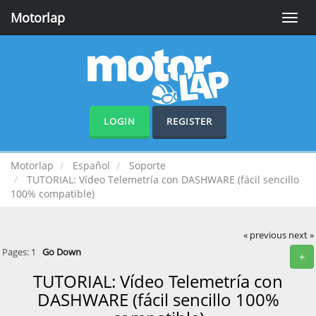
Motorlap
Toggle
naviga
LOGIN
REGISTER
Motorlap
Español
Soporte
TUTORIAL: Vídeo Telemetría con DASHWARE (fácil sencillo
100% compatible)
« previous
next »
Pages:
1
Go Down
+
TUTORIAL: Vídeo Telemetría con
DASHWARE (fácil sencillo 100%