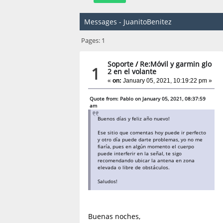
Messages - JuanitoBenitez
Pages:
1
Soporte
/
Re:Móvil y garmin glo
1
2 en el volante
«
on:
January 05, 2021, 10:19:22 pm »
Quote from: Pablo on January 05, 2021, 08:37:59
am
Buenos días y feliz año nuevo!
Ese sitio que comentas hoy puede ir perfecto
y otro día puede darte problemas, yo no me
fiaría, pues en algún momento el cuerpo
puede interferir en la señal, te sigo
recomendando ubicar la antena en zona
elevada o libre de obstáculos.
Saludos!
Buenas noches,