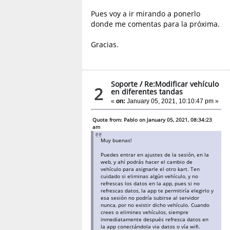
Pues voy a ir mirando a ponerlo
donde me comentas para la próxima.
Gracias.
Soporte
/
Re:Modificar vehículo
2
en diferentes tandas
«
on:
January 05, 2021, 10:10:47 pm »
Quote from: Pablo on January 05, 2021, 08:34:23
am
Muy buenas!
Puedes entrar en ajustes de la sesión, en la
web, y ahí podrás hacer el cambio de
vehículo para asignarle el otro kart. Ten
cuidado si eliminas algún vehículo, y no
refrescas los datos en la app, pues si no
refrescas datos, la app te permitiría elegirlo y
esa sesión no podría subirse al servidor
nunca, por no existir dicho vehículo. Cuando
crees o elimines vehículos, siempre
inmediatamente después refresca datos en
la app conectándola via datos o vía wifi.