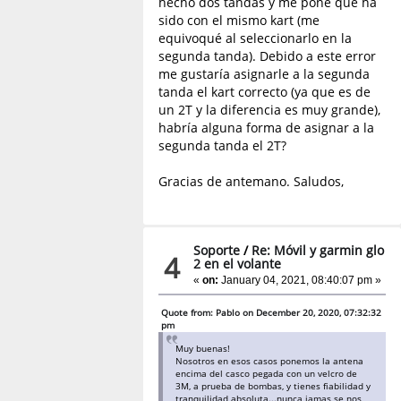
hecho dos tandas y me pone que ha
sido con el mismo kart (me
equivoqué al seleccionarlo en la
segunda tanda). Debido a este error
me gustaría asignarle a la segunda
tanda el kart correcto (ya que es de
un 2T y la diferencia es muy grande),
habría alguna forma de asignar a la
segunda tanda el 2T?
Gracias de antemano. Saludos,
Soporte
/
Re: Móvil y garmin glo
4
2 en el volante
«
on:
January 04, 2021, 08:40:07 pm »
Quote from: Pablo on December 20, 2020, 07:32:32
pm
Muy buenas!
Nosotros en esos casos ponemos la antena
encima del casco pegada con un velcro de
3M, a prueba de bombas, y tienes fiabilidad y
tranquilidad absoluta...nunca jamas se nos