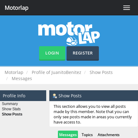
Motorlap
Toggle
naviga
LOGIN
REGISTER
Motorlap
Profile of JuanitoBenitez
Show Posts
Messages
Profile Info
Show Posts
Summary
This section allows you to view all posts
Show Stats
made by this member. Note that you can
Show Posts
only see posts made in areas you currently
have access to.
Messages
Topics
Attachments