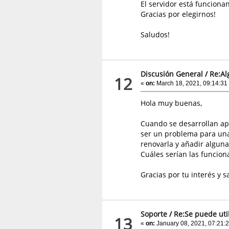
El servidor está funcion
Gracias por elegirnos!
Saludos!
Discusión General
/
Re:Al
12
«
on:
March 18, 2021, 09:14:31
Hola muy buenas,
Cuando se desarrollan app
ser un problema para una 
renovarla y añadir algun
Cuáles serían las funcion
Gracias por tu interés y s
Soporte
/
Re:Se puede util
13
«
on:
January 08, 2021, 07:21: