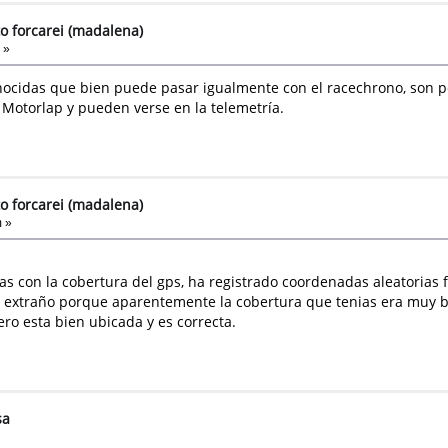
to forcarei (madalena)
 »
ocidas que bien puede pasar igualmente con el racechrono, son pe
a Motorlap y pueden verse en la telemetría.
to forcarei (madalena)
 »
s con la cobertura del gps, ha registrado coordenadas aleatorias f
es extraño porque aparentemente la cobertura que tenias era muy 
ro esta bien ubicada y es correcta.
sa