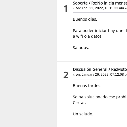
Soporte
/
Re:No inicia mensa
1
«
on:
April 22, 2022, 10:15:33 am »
Buenos días,
Para poder iniciar hay que d
a wifi o a datos.
Saludos.
Discusión General
/
Re:Moto
2
«
on:
January 26, 2022, 07:12:08 
Buenas tardes,
Se ha solucionado ese proble
Cerrar.
Un saludo.