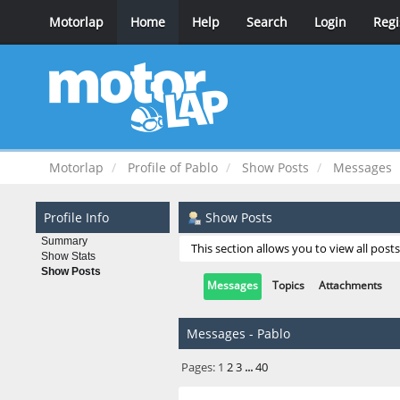
Motorlap
Home
Help
Search
Login
Regi
Motorlap
Profile of Pablo
Show Posts
Messages
Profile Info
Show Posts
Summary
This section allows you to view all pos
Show Stats
Show Posts
Messages
Topics
Attachments
Messages - Pablo
Pages:
1
2
3
...
40