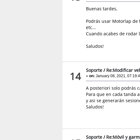
Buenas tardes,
Podrás usar Motorlap de f
etc...
Cuando acabes de rodar lo 
Saludos!
Soporte
/
Re:Modificar ve
14
«
on:
January 08, 2021, 07:19:
A posteriori solo podrás c
Para que en cada tanda ap
y asi se generarán sesione
Saludos!
Soporte
/
Re:Móvil y garmi