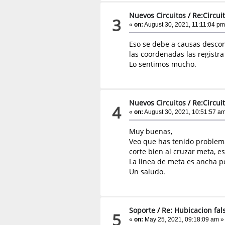
Nuevos Circuitos
/
Re:Circui
3
«
on:
August 30, 2021, 11:11:04 pm
Eso se debe a causas descon
las coordenadas las registr
Lo sentimos mucho.
Nuevos Circuitos
/
Re:Circui
4
«
on:
August 30, 2021, 10:51:57 am
Muy buenas,
Veo que has tenido problema
corte bien al cruzar meta, 
La linea de meta es ancha pe
Un saludo.
Soporte
/
Re: Hubicacion fal
5
«
on:
May 25, 2021, 09:18:09 am »