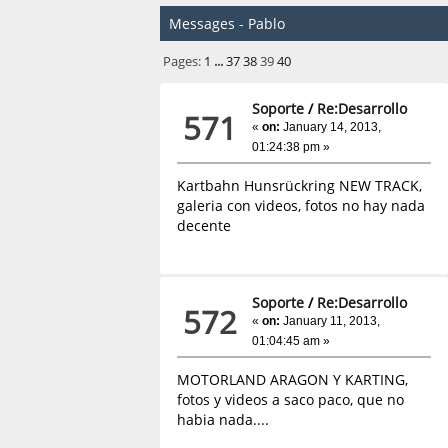
Messages - Pablo
Pages:
1
...
37
38
39
40
Soporte
/
Re:Desarrollo
571
«
on:
January 14, 2013,
01:24:38 pm »
Kartbahn Hunsrückring NEW TRACK,
galeria con videos, fotos no hay nada
decente
Soporte
/
Re:Desarrollo
572
«
on:
January 11, 2013,
01:04:45 am »
MOTORLAND ARAGON Y KARTING,
fotos y videos a saco paco, que no
habia nada....