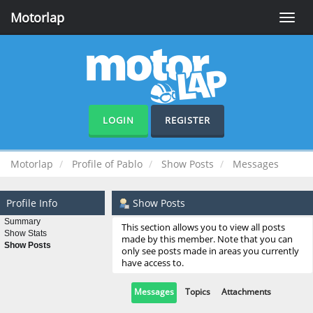
Motorlap
Toggle
naviga
LOGIN
REGISTER
Motorlap
Profile of Pablo
Show Posts
Messages
Profile Info
Show Posts
Summary
This section allows you to view all posts
Show Stats
made by this member. Note that you can
Show Posts
only see posts made in areas you currently
have access to.
Messages
Topics
Attachments