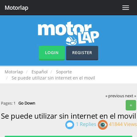
Motorlap
Toggle
naviga
LOGIN
REGISTER
Motorlap
Español
Soporte
Se puede utilizar sin internet en el movil
« previous
next »
Pages:
1
Go Down
+
Se puede utilizar sin internet en el movil
1 Replies
41844 Views