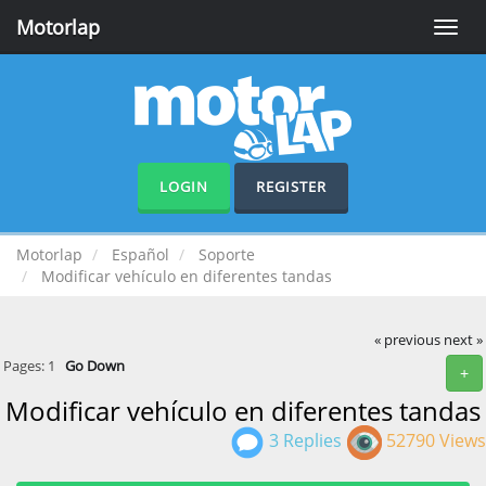
Motorlap
Toggle
naviga
LOGIN
REGISTER
Motorlap
Español
Soporte
Modificar vehículo en diferentes tandas
« previous
next »
Pages:
1
Go Down
+
Modificar vehículo en diferentes tandas
3 Replies
52790 Views