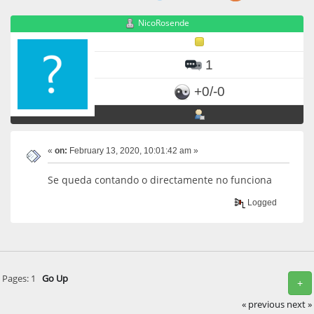
NicoRosende
1
+0/-0
«
on:
February 13, 2020, 10:01:42 am »
Se queda contando o directamente no funciona
Logged
Pages:
1
Go Up
+
« previous
next »