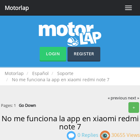
Motorlap
Toggle
naviga
LOGIN
REGISTER
Motorlap
Español
Soporte
No me funciona la app en xiaomi redmi note 7
« previous
next »
Pages:
1
Go Down
+
No me funciona la app en xiaomi redmi
note 7
0 Replies
30655 Views