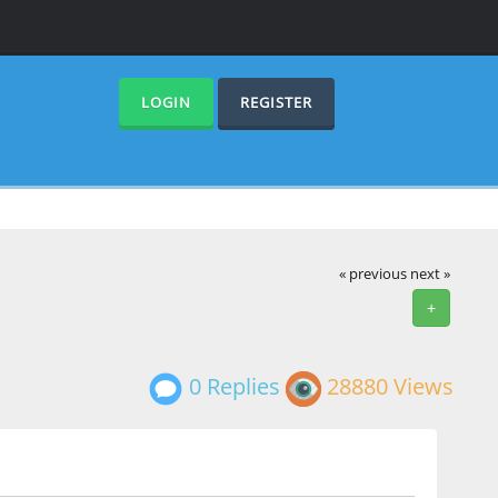
LOGIN
REGISTER
« previous
next »
+
0 Replies
28880 Views