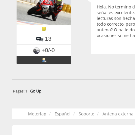
Hola. No termino d
señal es excelente
lecturas son hechas
todo correcto, per
antena? O ha leido
ocasiones si me ha
13
+0/-0
Pages:
1
Go Up
Motorlap
Español
Soporte
Antena externa