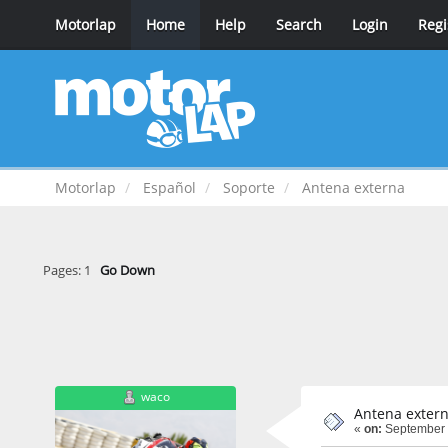
Motorlap
Home
Help
Search
Login
Regi
Motorlap
Español
Soporte
Antena externa
Pages:
1
Go Down
waco
Antena exter
«
on:
September 2