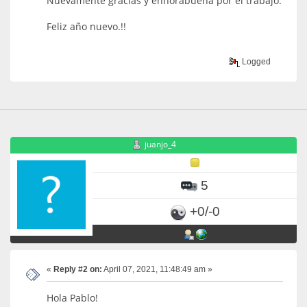
Nuevamente gracias y enhorabuena por el trabajo.
Feliz año nuevo.!!
Logged
juanjo_4
5
+0/-0
«
Reply #2 on:
April 07, 2021, 11:48:49 am »
Hola Pablo!