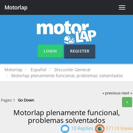
Motorlap
Toggle
naviga
LOGIN
REGISTER
Motorlap
Español
Discusión General
Motorlap plenamente funcional, problemas solventados
« previous
next »
Pages:
1
Go Down
+
Motorlap plenamente funcional,
problemas solventados
10 Replies
97110 Views