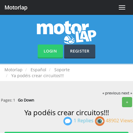
Motorlap
Toggle
naviga
LOGIN
REGISTER
Motorlap
Español
Soporte
Ya podéis crear circuitos!!!
« previous
next »
Pages:
1
Go Down
+
Ya podéis crear circuitos!!!
1 Replies
48902 Views