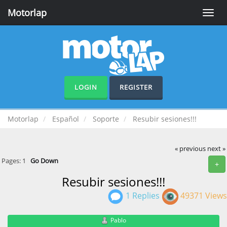
Motorlap
Toggle
naviga
LOGIN
REGISTER
Motorlap
Español
Soporte
Resubir sesiones!!!
« previous
next »
Pages:
1
Go Down
+
Resubir sesiones!!!
1 Replies
49371 Views
Pablo