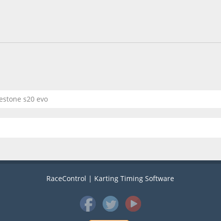
estone s20 evo
RaceControl | Karting Timing Software