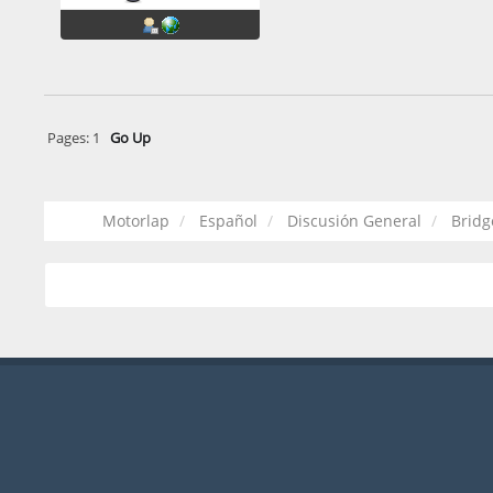
Pages:
1
Go Up
Motorlap
Español
Discusión General
Bridg