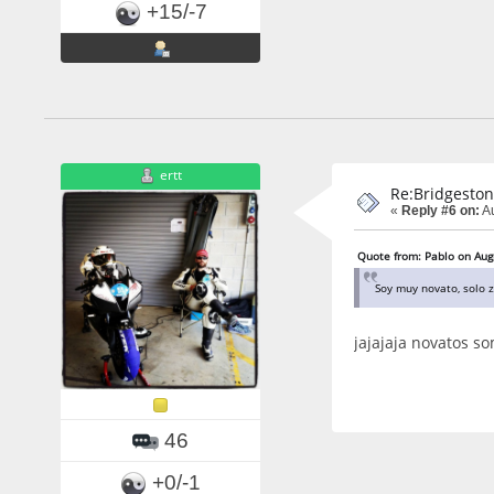
+15/-7
ertt
Re:Bridgeston
«
Reply #6 on:
Au
Quote from: Pablo on Aug
Soy muy novato, solo z
jajajaja novatos so
46
+0/-1