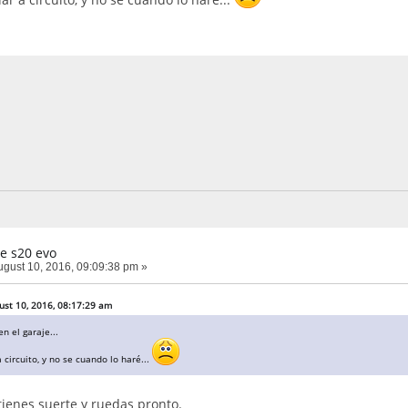
e s20 evo
gust 10, 2016, 09:09:38 pm »
ust 10, 2016, 08:17:29 am
n el garaje...
 a circuito, y no se cuando lo haré...
 tienes suerte y ruedas pronto.