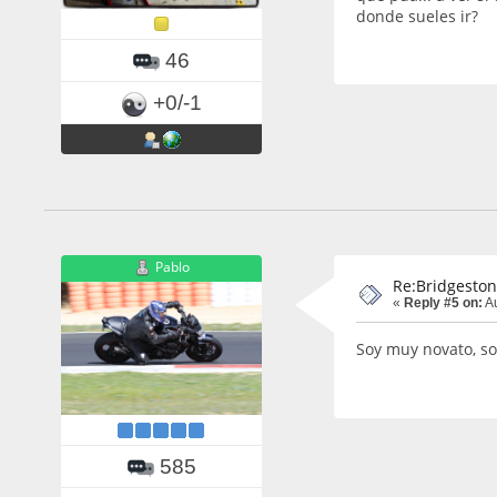
donde sueles ir?
46
+0/-1
Pablo
Re:Bridgeston
«
Reply #5 on:
Au
Soy muy novato, so
585