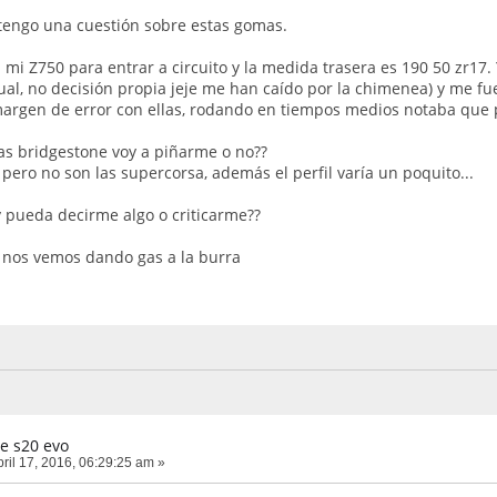
tengo una cuestión sobre estas gomas.
 mi Z750 para entrar a circuito y la medida trasera es 190 50 zr17
ual, no decisión propia jeje me han caído por la chimenea) y me fu
argen de error con ellas, rodando en tiempos medios notaba qu
las bridgestone voy a piñarme o no??
pero no son las supercorsa, además el perfil varía un poquito...
 pueda decirme algo o criticarme??
 nos vemos dando gas a la burra
e s20 evo
ril 17, 2016, 06:29:25 am »