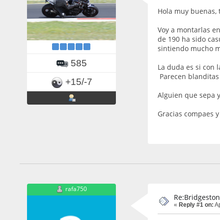
Hola muy buenas, 
Voy a montarlas en
de 190 ha sido cas
sintiendo mucho m
585
La duda es si con 
Parecen blanditas 
+15/-7
Alguien que sepa y
Gracias compaes y
rafa750
Re:Bridgeston
«
Reply #1 on:
Ap