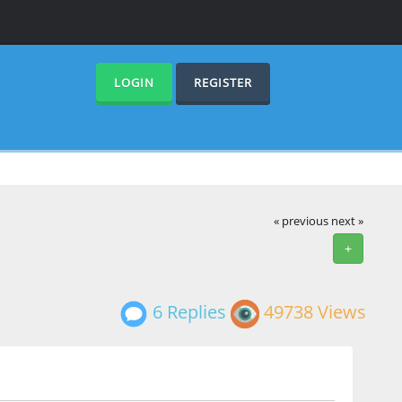
LOGIN
REGISTER
« previous
next »
+
6 Replies
49738 Views