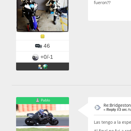
fueron??
46
+0/-1
Pablo
Re:Bridgeston
«
Reply #3 on:
Au
Las tengo a la espe
Al final no fui a ro