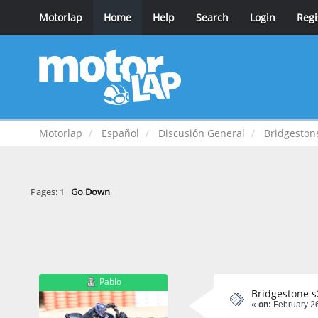
Motorlap
Home
Help
Search
Login
Regi
Motorlap
Español
Discusión General
Bridgeston
Pages:
1
Go Down
Pablo
Bridgestone s
«
on:
February 26