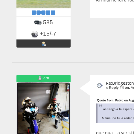
585
+15/-7
ertt
Re:Bridgeston
«
Reply #4 on:
Au
Quote from: Pablo on Aug
Las tengo a la espera e
Al final no fui a rodar
que pua... a ver si