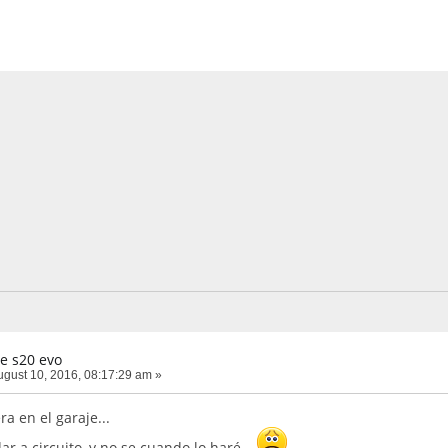
e s20 evo
gust 10, 2016, 08:17:29 am »
ra en el garaje...
dar a circuito, y no se cuando lo haré...