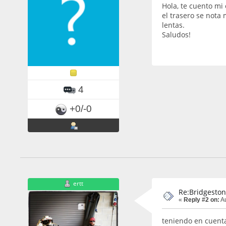
Hola, te cuento mi
el trasero se nota 
lentas.
Saludos!
4
+0/-0
ertt
Re:Bridgeston
«
Reply #2 on:
Au
teniendo en cuenta