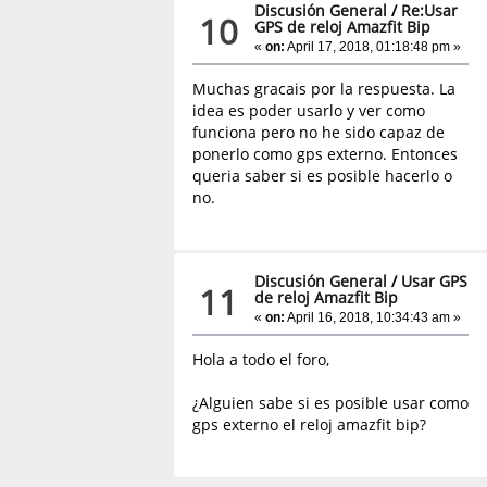
Discusión General
/
Re:Usar
10
GPS de reloj Amazfit Bip
«
on:
April 17, 2018, 01:18:48 pm »
Muchas gracais por la respuesta. La
idea es poder usarlo y ver como
funciona pero no he sido capaz de
ponerlo como gps externo. Entonces
queria saber si es posible hacerlo o
no.
Discusión General
/
Usar GPS
11
de reloj Amazfit Bip
«
on:
April 16, 2018, 10:34:43 am »
Hola a todo el foro,
¿Alguien sabe si es posible usar como
gps externo el reloj amazfit bip?