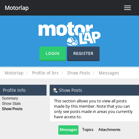
Motorlap
Toggle
naviga
LOGIN
REGISTER
Motorlap
Profile of brs
Show Posts
Messages
Profile Info
Show Posts
Summary
This section allows you to view all posts
Show Stats
made by this member. Note that you can
Show Posts
only see posts made in areas you currently
have access to.
Messages
Topics
Attachments