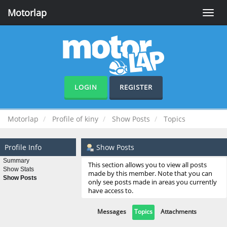
Motorlap
Toggle
naviga
LOGIN
REGISTER
Motorlap
Profile of kiny
Show Posts
Topics
Profile Info
Show Posts
Summary
This section allows you to view all posts
Show Stats
made by this member. Note that you can
Show Posts
only see posts made in areas you currently
have access to.
Messages
Topics
Attachments