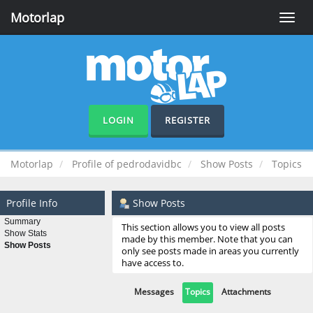
Motorlap
Toggle
naviga
LOGIN
REGISTER
Motorlap
Profile of pedrodavidbc
Show Posts
Topics
Profile Info
Show Posts
Summary
This section allows you to view all posts
Show Stats
made by this member. Note that you can
Show Posts
only see posts made in areas you currently
have access to.
Messages
Topics
Attachments