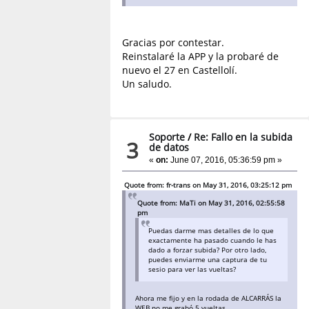
Gracias por contestar.
Reinstalaré la APP y la probaré de
nuevo el 27 en Castellolí.
Un saludo.
Soporte
/
Re: Fallo en la subida
3
de datos
«
on:
June 07, 2016, 05:36:59 pm »
Quote from: fr-trans on May 31, 2016, 03:25:12 pm
Quote from: MaTi on May 31, 2016, 02:55:58
pm
Puedas darme mas detalles de lo que
exactamente ha pasado cuando le has
dado a forzar subida? Por otro lado,
puedes enviarme una captura de tu
sesio para ver las vueltas?
Ahora me fijo y en la rodada de ALCARRÁS la
WEB no me grabó 5 vueltas.