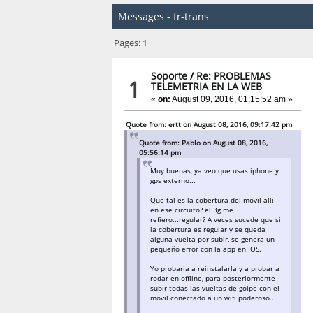
Messages - fr-trans
Pages:
1
Soporte
/
Re: PROBLEMAS
1
TELEMETRIA EN LA WEB
«
on:
August 09, 2016, 01:15:52 am »
Quote from: ertt on August 08, 2016, 09:17:42 pm
Quote from: Pablo on August 08, 2016,
05:56:14 pm
Muy buenas, ya veo que usas iphone y
gps externo...
Que tal es la cobertura del movil alli
en ese circuito? el 3g me
refiero...regular? A veces sucede que si
la cobertura es regular y se queda
alguna vuelta por subir, se genera un
pequeño error con la app en IOS.
Yo probaria a reinstalarla y a probar a
rodar en offline, para posteriormente
subir todas las vueltas de golpe con el
movil conectado a un wifi poderoso....