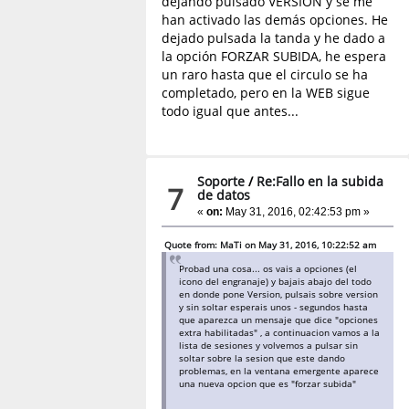
dejando pulsado VERSIÓN y se me
han activado las demás opciones. He
dejado pulsada la tanda y he dado a
la opción FORZAR SUBIDA, he espera
un raro hasta que el circulo se ha
completado, pero en la WEB sigue
todo igual que antes...
Soporte
/
Re:Fallo en la subida
7
de datos
«
on:
May 31, 2016, 02:42:53 pm »
Quote from: MaTi on May 31, 2016, 10:22:52 am
Probad una cosa... os vais a opciones (el
icono del engranaje) y bajais abajo del todo
en donde pone Version, pulsais sobre version
y sin soltar esperais unos - segundos hasta
que aparezca un mensaje que dice "opciones
extra habilitadas" , a continuacion vamos a la
lista de sesiones y volvemos a pulsar sin
soltar sobre la sesion que este dando
problemas, en la ventana emergente aparece
una nueva opcion que es "forzar subida"