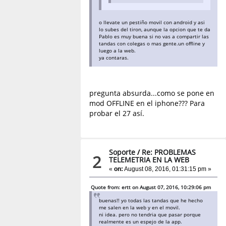
o llevate un pestiño movil con android y asi
lo subes del tiron, aunque la opcion que te da
Pablo es muy buena si no vas a compartir las
tandas con colegas o mas gente.un offline y
luego a la web.
ya contaras.
pregunta absurda...como se pone en
mod OFFLINE en el iphone??? Para
probar el 27 así.
Soporte
/
Re: PROBLEMAS
2
TELEMETRIA EN LA WEB
«
on:
August 08, 2016, 01:31:15 pm »
Quote from: ertt on August 07, 2016, 10:29:06 pm
buenas!! yo todas las tandas que he hecho
me salen en la web y en el movil.
ni idea. pero no tendria que pasar porque
realmente es un espejo de la app.