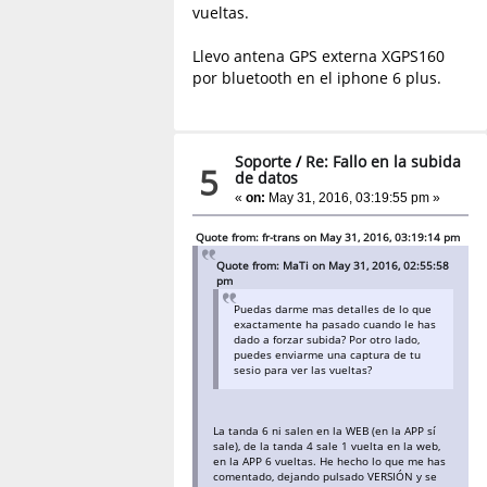
vueltas.
Llevo antena GPS externa XGPS160
por bluetooth en el iphone 6 plus.
Soporte
/
Re: Fallo en la subida
5
de datos
«
on:
May 31, 2016, 03:19:55 pm »
Quote from: fr-trans on May 31, 2016, 03:19:14 pm
Quote from: MaTi on May 31, 2016, 02:55:58
pm
Puedas darme mas detalles de lo que
exactamente ha pasado cuando le has
dado a forzar subida? Por otro lado,
puedes enviarme una captura de tu
sesio para ver las vueltas?
La tanda 6 ni salen en la WEB (en la APP sí
sale), de la tanda 4 sale 1 vuelta en la web,
en la APP 6 vueltas. He hecho lo que me has
comentado, dejando pulsado VERSIÓN y se