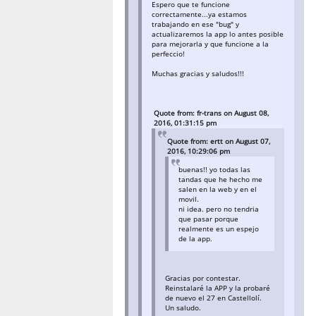
Espero que te funcione
correctamente...ya estamos
trabajando en ese "bug" y
actualizaremos la app lo antes posible
para mejorarla y que funcione a la
perfeccio!
Muchas gracias y saludos!!!
Quote from: fr-trans on August 08,
2016, 01:31:15 pm
Quote from: ertt on August 07,
2016, 10:29:06 pm
buenas!! yo todas las
tandas que he hecho me
salen en la web y en el
movil.
ni idea. pero no tendria
que pasar porque
realmente es un espejo
de la app.
Gracias por contestar.
Reinstalaré la APP y la probaré
de nuevo el 27 en Castellolí.
Un saludo.