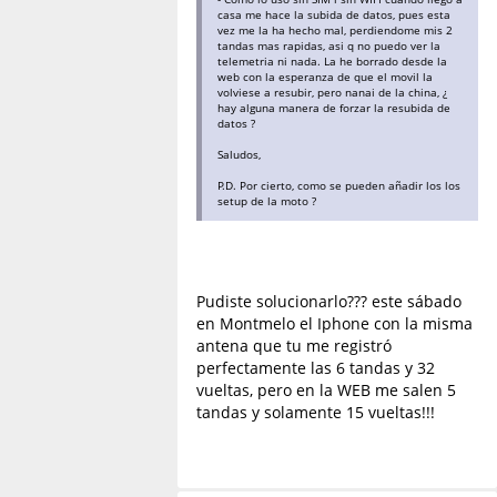
casa me hace la subida de datos, pues esta
vez me la ha hecho mal, perdiendome mis 2
tandas mas rapidas, asi q no puedo ver la
telemetria ni nada. La he borrado desde la
web con la esperanza de que el movil la
volviese a resubir, pero nanai de la china, ¿
hay alguna manera de forzar la resubida de
datos ?
Saludos,
P.D. Por cierto, como se pueden añadir los los
setup de la moto ?
Pudiste solucionarlo??? este sábado
en Montmelo el Iphone con la misma
antena que tu me registró
perfectamente las 6 tandas y 32
vueltas, pero en la WEB me salen 5
tandas y solamente 15 vueltas!!!