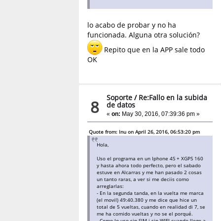
lo acabo de probar y no ha
funcionada. Alguna otra solución?
Repito que en la APP sale todo
OK
Soporte
/
Re:Fallo en la subida
8
de datos
«
on:
May 30, 2016, 07:39:36 pm »
Quote from: Inu on April 26, 2016, 06:53:20 pm
Hola,
Uso el programa en un Iphone 4S + XGPS 160
y hasta ahora todo perfecto, pero el sabado
estuve en Alcarras y me han pasado 2 cosas
un tanto raras, a ver si me deciis como
arreglarlas:
- En la segunda tanda, en la vuelta me marca
(el movil) 49:40.380 y me dice que hice un
total de 5 vueltas, cuando en realidad di 7, se
me ha comido vueltas y no se el porqué.
- Como lo uso sin SIM i sin WIFI cuando llego a