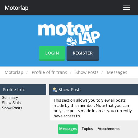
Motorlap
Toggle
naviga
LOGIN
REGISTER
Motorlap
Profile of fr-trans
Show Posts
Messages
Profile Info
Show Posts
Summary
This section allows you to view all posts
Show Stats
made by this member. Note that you can
Show Posts
only see posts made in areas you currently
have access to.
Messages
Topics
Attachments