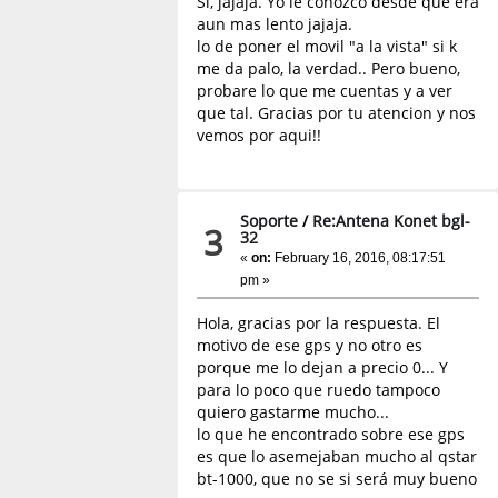
Si, jajaja. Yo le conozco desde que era
aun mas lento jajaja.
lo de poner el movil "a la vista" si k
me da palo, la verdad.. Pero bueno,
probare lo que me cuentas y a ver
que tal. Gracias por tu atencion y nos
vemos por aqui!!
Soporte
/
Re:Antena Konet bgl-
3
32
«
on:
February 16, 2016, 08:17:51
pm »
Hola, gracias por la respuesta. El
motivo de ese gps y no otro es
porque me lo dejan a precio 0... Y
para lo poco que ruedo tampoco
quiero gastarme mucho...
lo que he encontrado sobre ese gps
es que lo asemejaban mucho al qstar
bt-1000, que no se si será muy bueno