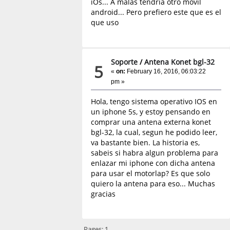
iOs... A malas tendria otro movil
android... Pero prefiero este que es el
que uso
Soporte
/
Antena Konet bgl-32
5
«
on:
February 16, 2016, 06:03:22
pm »
Hola, tengo sistema operativo IOS en
un iphone 5s, y estoy pensando en
comprar una antena externa konet
bgl-32, la cual, segun he podido leer,
va bastante bien. La historia es,
sabeis si habra algun problema para
enlazar mi iphone con dicha antena
para usar el motorlap? Es que solo
quiero la antena para eso... Muchas
gracias
Pages:
1