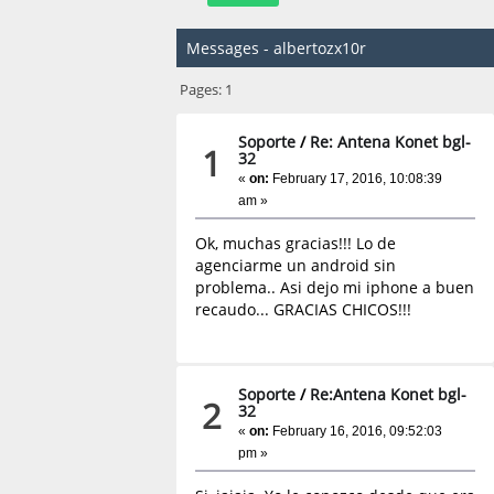
Messages - albertozx10r
Pages:
1
Soporte
/
Re: Antena Konet bgl-
1
32
«
on:
February 17, 2016, 10:08:39
am »
Ok, muchas gracias!!! Lo de
agenciarme un android sin
problema.. Asi dejo mi iphone a buen
recaudo... GRACIAS CHICOS!!!
Soporte
/
Re:Antena Konet bgl-
2
32
«
on:
February 16, 2016, 09:52:03
pm »