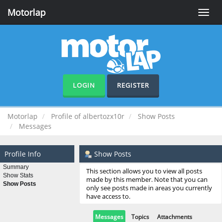
Motorlap
Toggle
naviga
LOGIN
REGISTER
Motorlap
Profile of albertozx10r
Show Posts
Messages
Profile Info
Show Posts
Summary
This section allows you to view all posts
Show Stats
made by this member. Note that you can
Show Posts
only see posts made in areas you currently
have access to.
Messages
Topics
Attachments