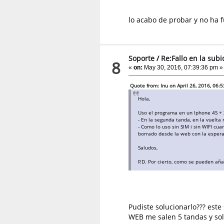
lo acabo de probar y no ha 
Soporte
/
Re:Fallo en la sub
8
«
on:
May 30, 2016, 07:39:36 pm »
Quote from: Inu on April 26, 2016, 06:
Hola,
Uso el programa en un Iphone 4S + X
- En la segunda tanda, en la vuelta
- Como lo uso sin SIM i sin WIFI cu
borrado desde la web con la esperan
Saludos,
P.D. Por cierto, como se pueden añad
Pudiste solucionarlo??? est
WEB me salen 5 tandas y sol