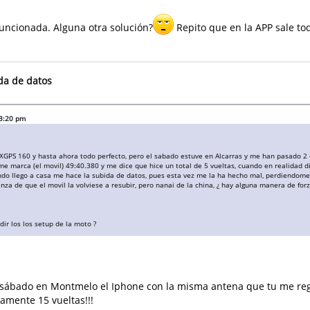
funcionada. Alguna otra solución?
Repito que en la APP sale to
ida de datos
53:20 pm
GPS 160 y hasta ahora todo perfecto, pero el sabado estuve en Alcarras y me han pasado 2 co
 me marca (el movil) 49:40.380 y me dice que hice un total de 5 vueltas, cuando en realidad d
ando llego a casa me hace la subida de datos, pues esta vez me la ha hecho mal, perdiendome
za de que el movil la volviese a resubir, pero nanai de la china, ¿ hay alguna manera de forz
ir los los setup de la moto ?
e sábado en Montmelo el Iphone con la misma antena que tu me regi
amente 15 vueltas!!!