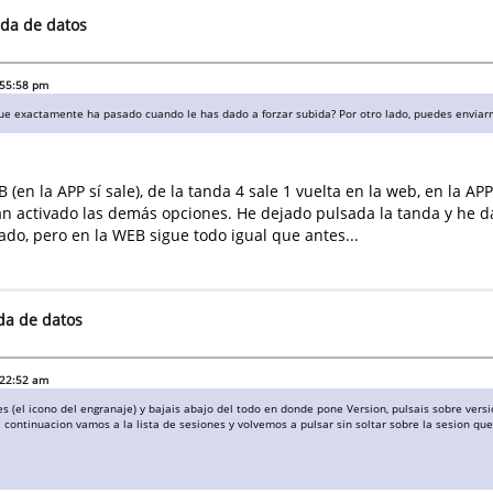
ida de datos
:55:58 pm
e exactamente ha pasado cuando le has dado a forzar subida? Por otro lado, puedes enviarme
B (en la APP sí sale), de la tanda 4 sale 1 vuelta en la web, en la
 activado las demás opciones. He dejado pulsada la tanda y he d
ado, pero en la WEB sigue todo igual que antes...
ida de datos
:22:52 am
es (el icono del engranaje) y bajais abajo del todo en donde pone Version, pulsais sobre ver
 a continuacion vamos a la lista de sesiones y volvemos a pulsar sin soltar sobre la sesion