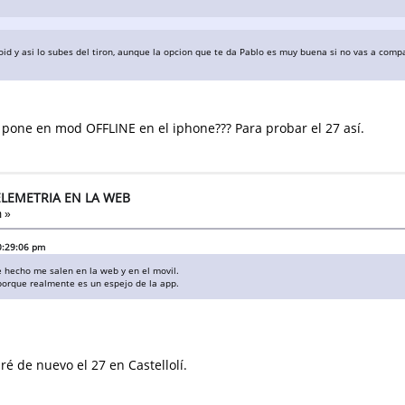
oid y asi lo subes del tiron, aunque la opcion que te da Pablo es muy buena si no vas a compa
pone en mod OFFLINE en el iphone??? Para probar el 27 así.
ELEMETRIA EN LA WEB
 »
10:29:06 pm
e hecho me salen en la web y en el movil.
 porque realmente es un espejo de la app.
ré de nuevo el 27 en Castellolí.