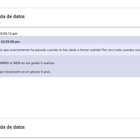
ida de datos
»
 03:25:12 pm
, 02:55:58 pm
o que exactamente ha pasado cuando le has dado a forzar subida? Por otro lado, puedes envi
CARRÁS la WEB no me grabó 5 vueltas.
or bluetooth en el iphone 6 plus.
ida de datos