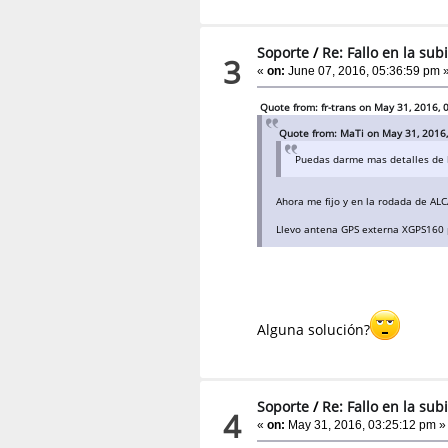
Soporte
/
Re: Fallo en la sub
3
«
on:
June 07, 2016, 05:36:59 pm 
Quote from: fr-trans on May 31, 2016,
Quote from: MaTi on May 31, 2016
Puedas darme mas detalles de l
Ahora me fijo y en la rodada de AL
Llevo antena GPS externa XGPS160 p
Alguna solución?
Soporte
/
Re: Fallo en la sub
4
«
on:
May 31, 2016, 03:25:12 pm »