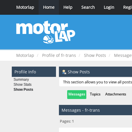
Motorlap
Home
Help
Search
Login
Regi
Motorlap
Profile of fr-trans
Show Posts
Message
Profile Info
Show Posts
Summary
This section allows you to view all pos
Show Stats
Show Posts
Messages
Topics
Attachments
Messages - fr-trans
Pages:
1