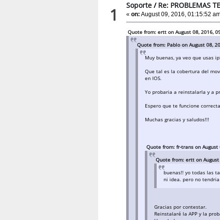
Soporte
/
Re: PROBLEMAS T
1
«
on:
August 09, 2016, 01:15:52 am
Quote from: ertt on August 08, 2016, 
Quote from: Pablo on August 08, 2
Muy buenas, ya veo que usas iph
Que tal es la cobertura del movi
en IOS.
Yo probaria a reinstalarla y a p
Espero que te funcione correcta
Muchas gracias y saludos!!!
Quote from: fr-trans on August
Quote from: ertt on August
buenas!! yo todas las t
ni idea. pero no tendri
Gracias por contestar.
Reinstalaré la APP y la prob