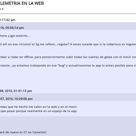
ELEMETRIA EN LA WEB
 »
09:17:42 pm
016, 05:56:14 pm
one y gps externo...
l alli en ese circuito? el 3g me refiero...regular? A veces sucede que si la cobertura es regu
robar a rodar en offline, para posteriormente subir todas las vueltas de golpe con el movil co
mente...ya estamos trabajando en ese "bug" y actualizaremos la app lo antes posible para me
 08, 2016, 01:31:15 pm
 07, 2016, 10:29:06 pm
andas que he hecho me salen en la web y en el movil.
a que pasar porque realmente es un espejo de la app.
aré de nuevo el 27 en Castellolí.