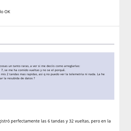
do OK
sas un tanto raras, a ver si me deciis como arreglarlas:
i 7, se me ha comido vueltas y no se el porqué.
 mis 2 tandas mas rapidas, asi q no puedo ver la telemetria ni nada. La he
ar la resubida de datos ?
stró perfectamente las 6 tandas y 32 vueltas, pero en la