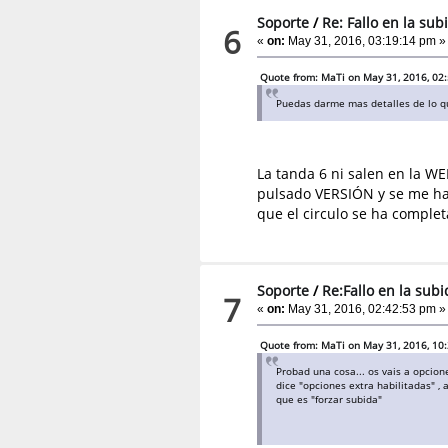
Soporte
/
Re: Fallo en la sub
6
«
on:
May 31, 2016, 03:19:14 pm »
Quote from: MaTi on May 31, 2016, 02
Puedas darme mas detalles de lo qu
La tanda 6 ni salen en la WE
pulsado VERSIÓN y se me han
que el circulo se ha complet
Soporte
/
Re:Fallo en la sub
7
«
on:
May 31, 2016, 02:42:53 pm »
Quote from: MaTi on May 31, 2016, 10
Probad una cosa... os vais a opcion
dice "opciones extra habilitadas" ,
que es "forzar subida"