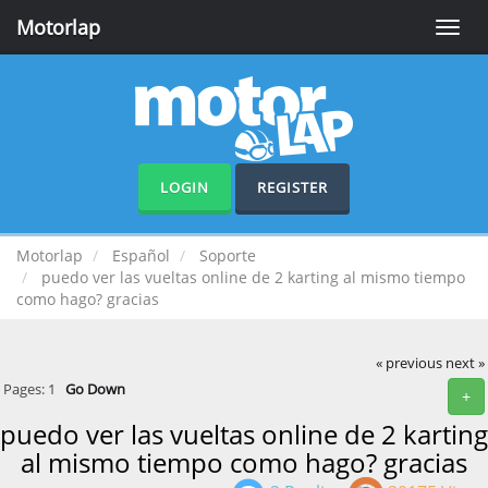
Motorlap
Toggle
naviga
LOGIN
REGISTER
Motorlap
Español
Soporte
puedo ver las vueltas online de 2 karting al mismo tiempo
como hago? gracias
« previous
next »
Pages:
1
Go Down
+
puedo ver las vueltas online de 2 karting
al mismo tiempo como hago? gracias