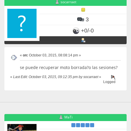
socarraet
3
+0/-0
«
on:
October 03, 2015, 08:08:14 pm »
se puede recuperar moto borrada?o las sesiones?
«
Last Edit: October 03, 2015, 09:12:35 pm by socarraet
»
Logged
MaTi