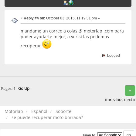
«
Reply #4 on:
October 03, 2015, 11:19:31 pm »
mandame un correo a colas @ motorlap .com para
poder ayudarte mejor, a ver si las podemos
recuperar
Logged
Pages:
1
Go Up
+
« previous
next »
Motorlap
Español
Soporte
se puede recuperar moto borrada?
Jump to: