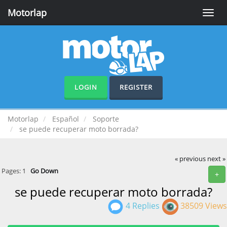
Motorlap
Toggle
naviga
LOGIN
REGISTER
Motorlap
Español
Soporte
se puede recuperar moto borrada?
« previous
next »
Pages:
1
Go Down
+
se puede recuperar moto borrada?
4 Replies
38509 Views