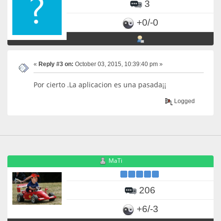
3
+0/-0
«
Reply #3 on:
October 03, 2015, 10:39:40 pm »
Por cierto .La aplicacion es una pasada¡¡
Logged
MaTi
206
+6/-3