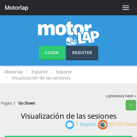
Motorlap
Toggle
naviga
LOGIN
REGISTER
Motorlap
Español
Soporte
Visualización de las sesiones
« previous
next »
Pages:
1
Go Down
+
Visualización de las sesiones
1 Replies
33733 Views