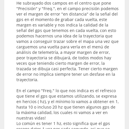
He subrayado dos campos en el centro que pone
"Precisión" y "Freq.", en el campo precisión podemos
ver el margen de error "en distancia" de la señal del
gps en el momento de grabar cada vuelta, este
margen es variable y nos indica la calidad de la
señal del gps que tenemos en cada vuelta, con esto
podemos hacernos una idea de la trayectoria que
vamos a conseguir trazar sobre el mapa una vez que
carguemos una vuelta para verla en el menú de
análisis de telemetría, a mayor margen de error,
peor trayectoria se dibujará, de todos modos hay
veces que teniendo cierto margen de error, la
trazada se dibuja casi perfecta. Tener cierto margen
de error no implica siempre tener un desfase en la
trayectoria.
En el campo "Freq." lo que nos indica es el refresco
que tiene el gps que estamos utilizando, se expresa
en hercios ( hz), y el mínimo lo vamos a obtener en 1,
hasta 10 o incluso 20 hz que tienen algunos gps de
la máxima calidad, los cuales ni vamos a ver en
nuestras vidas!
Lo común es tener 1 hz, esto significa que el gps
recoge datos 1 vez por cada segundo, asi que se