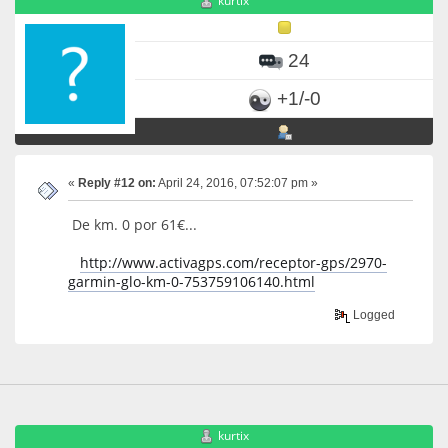
kurtix
24
+1/-0
«
Reply #12 on:
April 24, 2016, 07:52:07 pm »
De km. 0 por 61€...
http://www.activagps.com/receptor-gps/2970-
garmin-glo-km-0-753759106140.html
Logged
kurtix