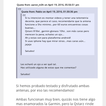
Quote from: aaron_m3h on April 19, 2016, 05:56:51 pm
Quote from: Pablo on April 19, 2016, 01:30:36 pm
Si tu intencion es montar videos y tener una telemetria
decente, que parece el caso, recomendarte que la antena
funcione a 5hz minimo...por 60 euros encuentras cosas
buenas...
Qstarz 818xt , garmin glonass 10hz , son más caras pero
merecen la pena, echales un ojo...
Ah y estas son para plataforma android!
Si usas iphone hay que mirar otras...mas caras aún...
jajaja
Saludos!
Les echaré un ojo a ver qué tal.
Has utilizado alguna de estas que me comentas?
Saludos!
Si hemos probado testado y disfrutado ambas
antenas, por eso las recomendamos!
Ambas funcionan muy bien, quizás nos tiene algo
mas enamorados la Garmin, pero la Qstarz rinde