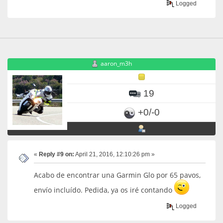
Logged
aaron_m3h
19
+0/-0
«
Reply #9 on:
April 21, 2016, 12:10:26 pm »
Acabo de encontrar una Garmin Glo por 65 pavos,
envío incluído. Pedida, ya os iré contando
Logged