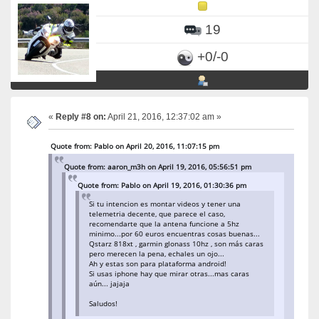
19
+0/-0
«
Reply #8 on:
April 21, 2016, 12:37:02 am »
Quote from: Pablo on April 20, 2016, 11:07:15 pm
Quote from: aaron_m3h on April 19, 2016, 05:56:51 pm
Quote from: Pablo on April 19, 2016, 01:30:36 pm
Si tu intencion es montar videos y tener una
telemetria decente, que parece el caso,
recomendarte que la antena funcione a 5hz
minimo...por 60 euros encuentras cosas buenas...
Qstarz 818xt , garmin glonass 10hz , son más caras
pero merecen la pena, echales un ojo...
Ah y estas son para plataforma android!
Si usas iphone hay que mirar otras...mas caras
aún... jajaja
Saludos!