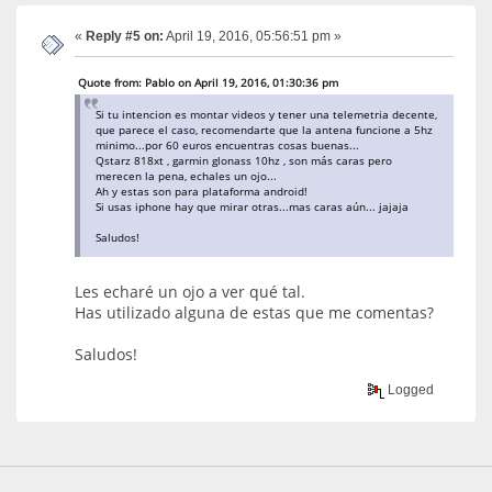
«
Reply #5 on:
April 19, 2016, 05:56:51 pm »
Quote from: Pablo on April 19, 2016, 01:30:36 pm
Si tu intencion es montar videos y tener una telemetria decente,
que parece el caso, recomendarte que la antena funcione a 5hz
minimo...por 60 euros encuentras cosas buenas...
Qstarz 818xt , garmin glonass 10hz , son más caras pero
merecen la pena, echales un ojo...
Ah y estas son para plataforma android!
Si usas iphone hay que mirar otras...mas caras aún... jajaja
Saludos!
Les echaré un ojo a ver qué tal.
Has utilizado alguna de estas que me comentas?
Saludos!
Logged