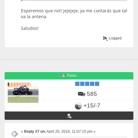
Esperemos que no!! jejejeje, ya me contarás que tal
va la antena.
Saludos!
Logged
Pablo
585
+15/-7
«
Reply #7 on:
April 20, 2016, 11:07:15 pm »