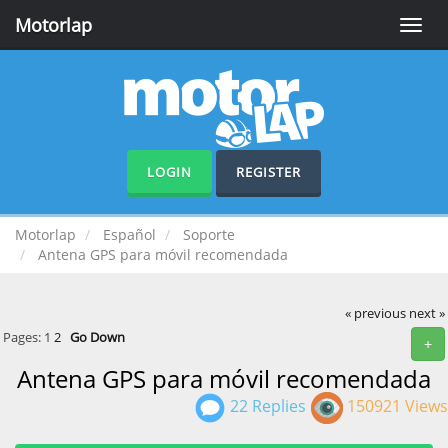
Motorlap
Toggle
naviga
LOGIN
REGISTER
Motorlap
Español
Soporte
Antena GPS para móvil recomendada
« previous
next »
Pages:
1
2
Go Down
+
Antena GPS para móvil recomendada
22 Replies
150921 Views