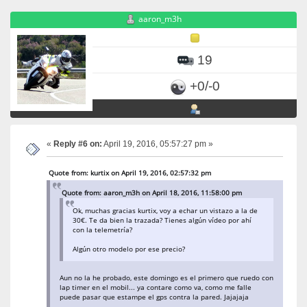
aaron_m3h
19
+0/-0
«
Reply #6 on:
April 19, 2016, 05:57:27 pm »
Quote from: kurtix on April 19, 2016, 02:57:32 pm
Quote from: aaron_m3h on April 18, 2016, 11:58:00 pm
Ok, muchas gracias kurtix, voy a echar un vistazo a la de
30€. Te da bien la trazada? Tienes algún vídeo por ahí
con la telemetría?
Algún otro modelo por ese precio?
Aun no la he probado, este domingo es el primero que ruedo con
lap timer en el mobil... ya contare como va, como me falle
puede pasar que estampe el gps contra la pared. Jajajaja