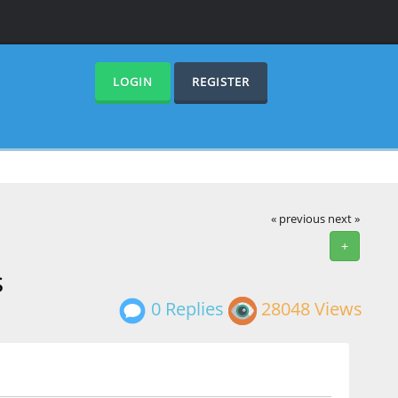
LOGIN
REGISTER
« previous
next »
+
s
0 Replies
28048 Views