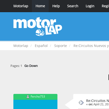
Motorlap
Home
Help
Search
Login
Regi
Motorlap
Español
Soporte
Re:Circuitos Nuevos y
Pages:
1
Go Down
Fercho753
Re:Circuitos 
«
on:
April 21, 2