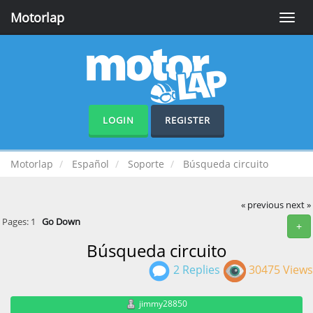
Motorlap
Toggle
naviga
LOGIN
REGISTER
Motorlap
Español
Soporte
Búsqueda circuito
« previous
next »
Pages:
1
Go Down
+
Búsqueda circuito
2 Replies
30475 Views
jimmy28850