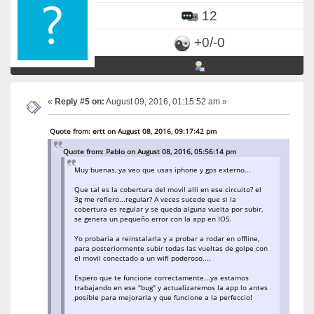
12
+0/-0
«
Reply #5 on:
August 09, 2016, 01:15:52 am »
Quote from: ertt on August 08, 2016, 09:17:42 pm
Quote from: Pablo on August 08, 2016, 05:56:14 pm
Muy buenas, ya veo que usas iphone y gps externo...
Que tal es la cobertura del movil alli en ese circuito? el
3g me refiero...regular? A veces sucede que si la
cobertura es regular y se queda alguna vuelta por subir,
se genera un pequeño error con la app en IOS.
Yo probaria a reinstalarla y a probar a rodar en offline,
para posteriormente subir todas las vueltas de golpe con
el movil conectado a un wifi poderoso....
Espero que te funcione correctamente...ya estamos
trabajando en ese "bug" y actualizaremos la app lo antes
posible para mejorarla y que funcione a la perfeccio!