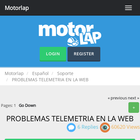
Motorlap
Toggle
naviga
LOGIN
REGISTER
Motorlap
Español
Soporte
PROBLEMAS TELEMETRIA EN LA WEB
« previous
next »
Pages:
1
Go Down
+
PROBLEMAS TELEMETRIA EN LA WEB
6 Replies
60620 Views