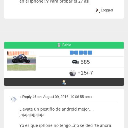
en el iphone??? Para probar el 27 así.
Logged
Pablo
585
+15/-7
«
Reply #6 on:
August 09, 2016, 10:06:55 am »
Llevate un pestiño de android mejor....
jajajajajjajaja
Yo es que iphone no tengo...no se decirte ahora