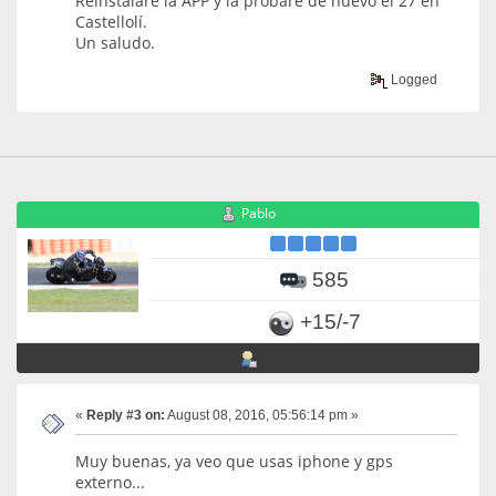
Reinstalaré la APP y la probaré de nuevo el 27 en
Castellolí.
Un saludo.
Logged
Pablo
585
+15/-7
«
Reply #3 on:
August 08, 2016, 05:56:14 pm »
Muy buenas, ya veo que usas iphone y gps
externo...