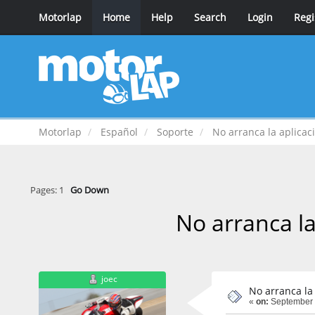
Motorlap
Home
Help
Search
Login
Regi
Motorlap
Español
Soporte
No arranca la aplica
Pages:
1
Go Down
No arranca l
joec
No arranca la
«
on:
September 1