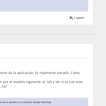
Logged
ente de la aplicación. Es realmente extraño. Como
por el modelo siguiente, el 160 y ver si es con este
, no?
te vas a ajustes y la conectar desde motorlap