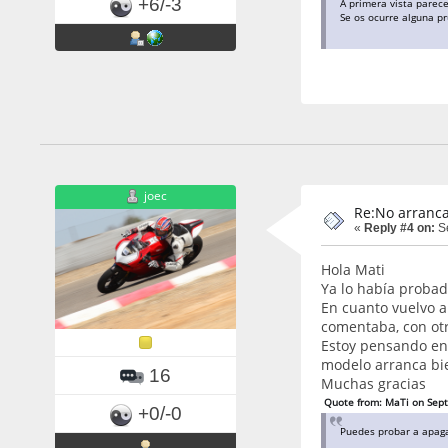
+6/-3
A primera vista parece
Se os ocurre alguna pr
joec
Re:No arranca
«
Reply #4 on:
Se
Hola Mati
Ya lo había probado
En cuanto vuelvo a
comentaba, con otr
Estoy pensando en 
modelo arranca bie
16
Muchas gracias
Quote from: MaTi on Sep
+0/-0
Puedes probar a apagar