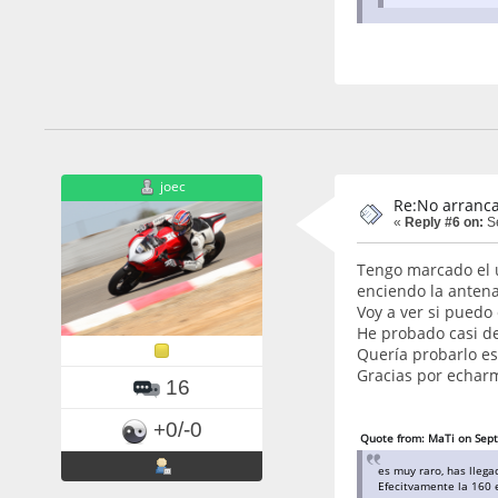
joec
Re:No arranca
«
Reply #6 on:
Se
Tengo marcado el u
enciendo la antena 
Voy a ver si puedo
He probado casi de
Quería probarlo es
Gracias por echar
16
+0/-0
Quote from: MaTi on Sep
es muy raro, has lleg
Efecitvamente la 160 e