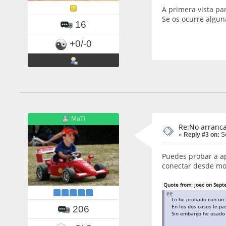
A primera vista pa
Se os ocurre algun
16
+0/-0
MaTi
Re:No arranca
«
Reply #3 on:
Se
Puedes probar a apa
conectar desde mo
Quote from: joec on Sept
Lo he probado con un i
En los dos casos le pa
206
Sin embargo he usado 