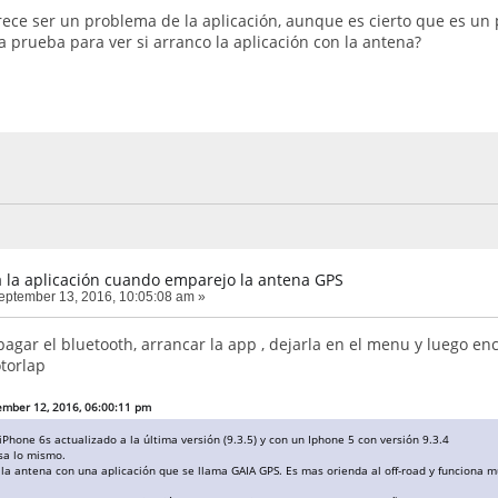
rece ser un problema de la aplicación, aunque es cierto que es un 
a prueba para ver si arranco la aplicación con la antena?
 la aplicación cuando emparejo la antena GPS
ptember 13, 2016, 10:05:08 am »
gar el bluetooth, arrancar la app , dejarla en el menu y luego ence
torlap
ember 12, 2016, 06:00:11 pm
Phone 6s actualizado a la última versión (9.3.5) y con un Iphone 5 con versión 9.3.4
sa lo mismo.
la antena con una aplicación que se llama GAIA GPS. Es mas orienda al off-road y funciona m