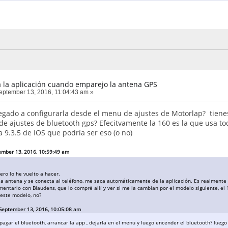
 la aplicación cuando emparejo la antena GPS
ptember 13, 2016, 11:04:43 am »
legado a configurarla desde el menu de ajustes de Motorlap? tien
de ajustes de bluetooth gps? Efecitvamente la 160 es la que usa t
a 9.3.5 de IOS que podría ser eso (o no)
ember 13, 2016, 10:59:49 am
ero lo he vuelto a hacer.
la antena y se conecta al teléfono, me saca automáticamente de la aplicación. Es realmente
ntarlo con Blaudens, que lo compré allí y ver si me la cambian por el modelo siguiente, el 
 este modelo, no?
September 13, 2016, 10:05:08 am
agar el bluetooth, arrancar la app , dejarla en el menu y luego encender el bluetooth? luego