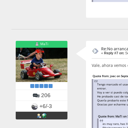
MaTi
Re:No arranca
«
Reply #7 on:
Se
Vale, ahora vemos 
Quote from: joec on Sept
Tengo marcado el usar
entrar.
Voy a ver si puedo co
206
He probado casi de tod
Quería probarlo este 
Gracias por echarme 
+6/-3
Quote from: MaTi on 
es muy raro, has l
Efecitvamente la 1