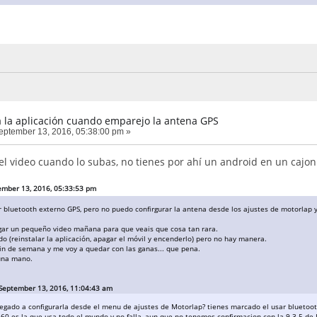
 la aplicación cuando emparejo la antena GPS
ptember 13, 2016, 05:38:00 pm »
el video cuando lo subas, no tienes por ahí un android en un cajon
ember 13, 2016, 05:33:53 pm
 bluetooth externo GPS, pero no puedo confirgurar la antena desde los ajustes de motorlap y
lgar un pequeño video mañana para que veais que cosa tan rara.
o (reinstalar la aplicación, apagar el móvil y encenderlo) pero no hay manera.
fin de semana y me voy a quedar con las ganas... que pena.
una mano.
September 13, 2016, 11:04:43 am
legado a configurarla desde el menu de ajustes de Motorlap? tienes marcado el usar bluetoo
60 es la que usa todo el mundo y no falla, aun que no tenemos confirmacion con la 9.3.5 de 