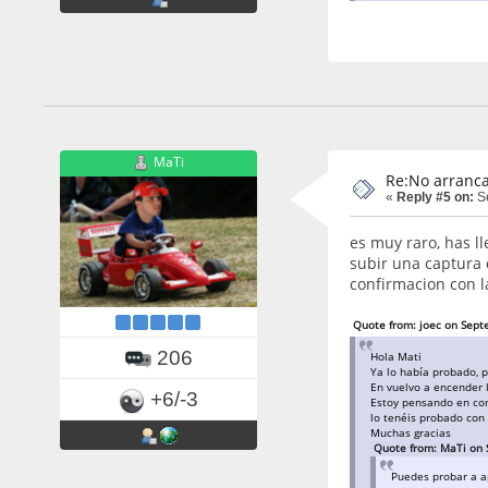
MaTi
Re:No arranca
«
Reply #5 on:
Se
es muy raro, has l
subir una captura 
confirmacion con l
Quote from: joec on Sept
206
Hola Mati
Ya lo había probado, p
En vuelvo a encender 
+6/-3
Estoy pensando en come
lo tenéis probado con
Muchas gracias
Quote from: MaTi on 
Puedes probar a ap