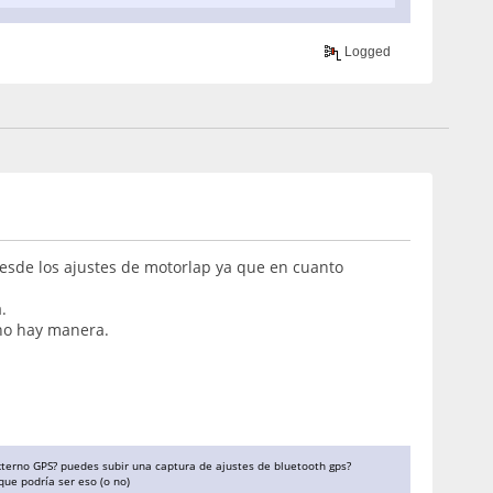
Logged
esde los ajustes de motorlap ya que en cuanto
.
 no hay manera.
xterno GPS? puedes subir una captura de ajustes de bluetooth gps?
que podría ser eso (o no)