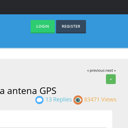
LOGIN
REGISTER
« previous
next »
+
la antena GPS
13 Replies
83471 Views