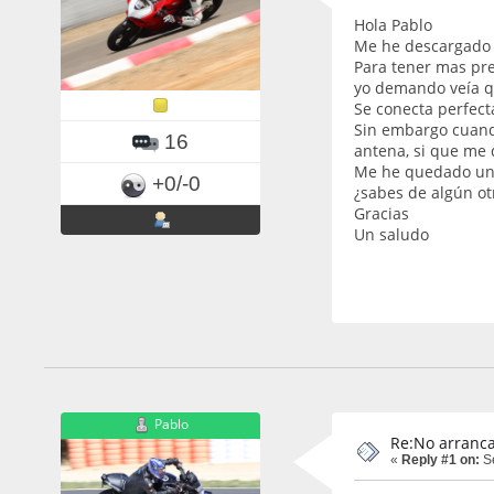
Hola Pablo
Me he descargado v
Para tener mas pre
yo demando veía q
Se conecta perfect
Sin embargo cuando
16
antena, si que me d
Me he quedado un p
+0/-0
¿sabes de algún ot
Gracias
Un saludo
Pablo
Re:No arranca
«
Reply #1 on:
Se