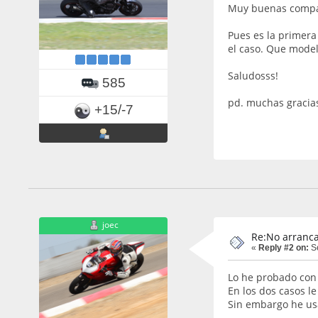
Muy buenas comp
Pues es la primera
el caso. Que model
Saludosss!
585
pd. muchas gracias
+15/-7
joec
Re:No arranca
«
Reply #2 on:
Se
Lo he probado con 
En los dos casos l
Sin embargo he usa