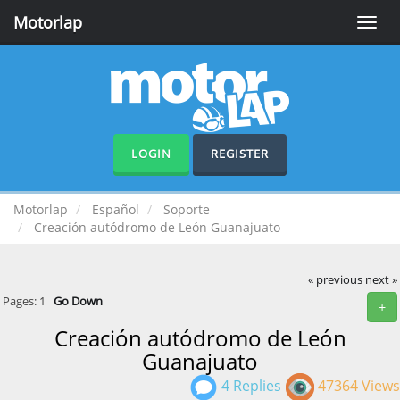
Motorlap
Toggle
naviga
LOGIN
REGISTER
Motorlap
Español
Soporte
Creación autódromo de León Guanajuato
« previous
next »
Pages:
1
Go Down
+
Creación autódromo de León
Guanajuato
4 Replies
47364 Views