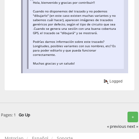
Hola, bienvenido y gracias por contribuir!!
Cuando no disponemos del trazado y no podemos
"dibujarlo" (en este caso existen muchas variantes y no
sabemos cuál hacer), aparecen imágenes de trazados
genéricos por defecto, según el tipo de circuito que sea
.Cuando se genera una sesión con una buena cobertura
GPS, el trazado se "dibujará" y se mostrará.
Podrías darnos información sobre este trazado?
Longitudes, posibles variantes con sus nombres, etc? Es
para poder editarlo y que pueda funcionar
correctamente.
Muchas gracias y un saludo!
Logged
Pages:
1
Go Up
+
« previous
next »
Motorlap
Español
Soporte