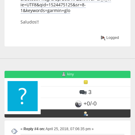
ie=UTF8&qid=1524475125&sr=8-
1&keywords=garmin+glo
Saludos!!
Logged
kiny
3
+0/-0
«
Reply #4 on:
April 25, 2018, 07:06:35 pm »