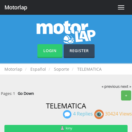
Motorlap
Toggle
naviga
LOGIN
REGISTER
Motorlap
Español
Soporte
TELEMATICA
« previous
next »
Pages:
1
Go Down
+
TELEMATICA
4 Replies
30424 Views
kiny