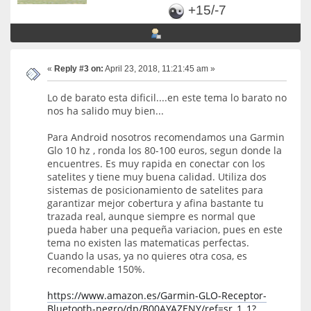
+15/-7
«
Reply #3 on:
April 23, 2018, 11:21:45 am »
Lo de barato esta dificil....en este tema lo barato no
nos ha salido muy bien...
Para Android nosotros recomendamos una Garmin
Glo 10 hz , ronda los 80-100 euros, segun donde la
encuentres. Es muy rapida en conectar con los
satelites y tiene muy buena calidad. Utiliza dos
sistemas de posicionamiento de satelites para
garantizar mejor cobertura y afina bastante tu
trazada real, aunque siempre es normal que
pueda haber una pequeña variacion, pues en este
tema no existen las matematicas perfectas.
Cuando la usas, ya no quieres otra cosa, es
recomendable 150%.
https://www.amazon.es/Garmin-GLO-Receptor-
Bluetooth-negro/dp/B00AYAZENY/ref=sr_1_1?