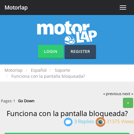
Motorlap
Toggle
naviga
LOGIN
REGISTER
Motorlap
Español
Soporte
Funciona con la pantalla bloqueada?
« previous
next »
Pages:
1
Go Down
+
Funciona con la pantalla bloqueada?
3 Replies
31375 Views