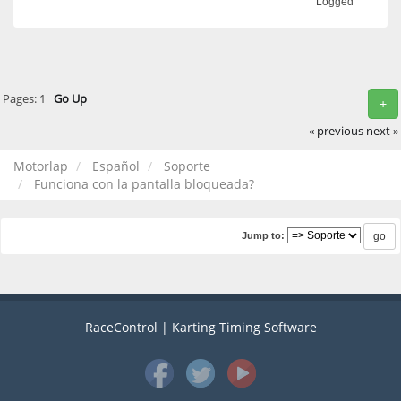
Logged
Pages:
1
Go Up
+
« previous
next »
Motorlap
Español
Soporte
Funciona con la pantalla bloqueada?
Jump to:
RaceControl | Karting Timing Software