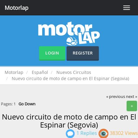
Motorlap
Toggle
naviga
LOGIN
REGISTER
Motorlap
Español
Nuevos Circuitos
Nuevo circuito de moto de campo en El Espinar (Segovia)
« previous
next »
Pages:
1
Go Down
+
Nuevo circuito de moto de campo en El
Espinar (Segovia)
1 Replies
38302 Views