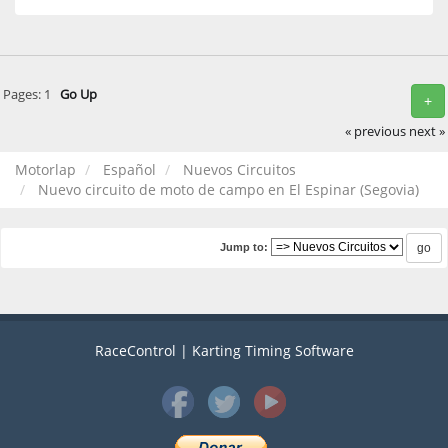
Pages:
1
Go Up
+
« previous
next »
Motorlap
Español
Nuevos Circuitos
Nuevo circuito de moto de campo en El Espinar (Segovia)
Jump to:
RaceControl | Karting Timing Software