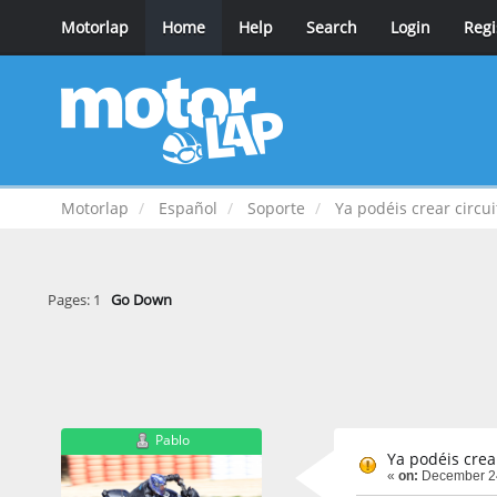
Motorlap
Home
Help
Search
Login
Regi
Motorlap
Español
Soporte
Ya podéis crear circuit
Pages:
1
Go Down
Pablo
Ya podéis crear
«
on:
December 24