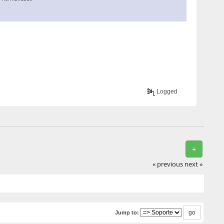
Logged
+
« previous
next »
Jump to: