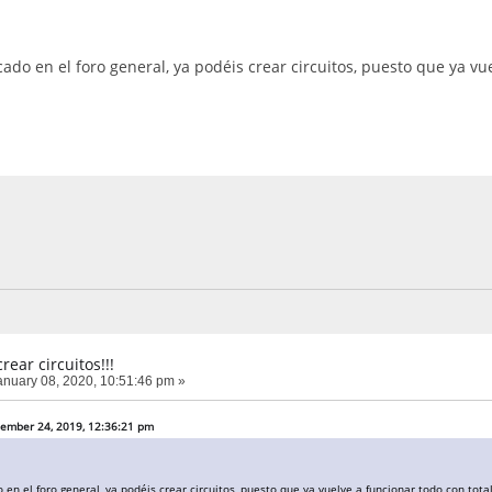
do en el foro general, ya podéis crear circuitos, puesto que ya vue
rear circuitos!!!
nuary 08, 2020, 10:51:46 pm »
cember 24, 2019, 12:36:21 pm
n el foro general, ya podéis crear circuitos, puesto que ya vuelve a funcionar todo con tota