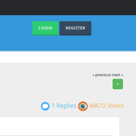
LOGIN
REGISTER
« previous
next »
+
1 Replies
48672 Views