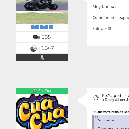
Muy buenas,
Como hemos explica
Saludos!!!
585
+15/-7
CuaCua
Re:Ya podéis c
«
Reply #1 on:
Ja
Quote from: Pablo on De
Muy buenas,
Como hemos explicado e