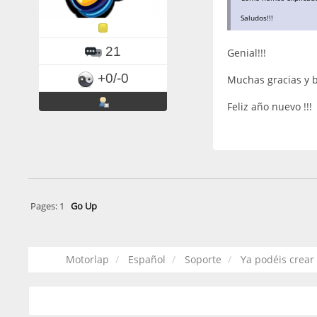
Saludos!!!
21
Genial!!!
+0/-0
Muchas gracias y b
Feliz año nuevo !!!
Pages:
1
Go Up
Motorlap
Español
Soporte
Ya podéis crear c