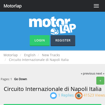
Motorlap
Toggle
naviga
LOGIN
REGISTER
Motorlap
English
New Tracks
Circuito Internazionale di Napoli Italia
« previous
next »
Pages:
1
Go Down
+
Circuito Internazionale di Napoli Italia
1 Replies
41523 Views