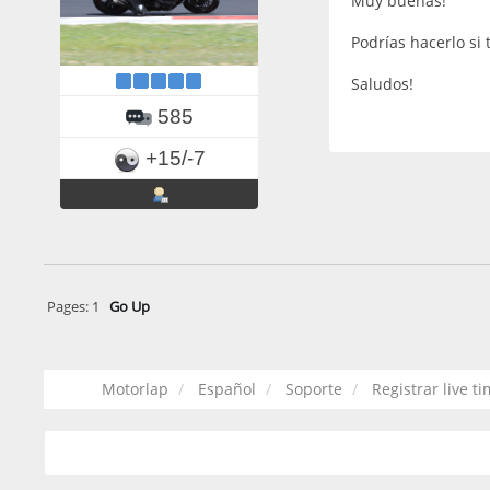
Muy buenas!
Podrías hacerlo si 
Saludos!
585
+15/-7
Pages:
1
Go Up
Motorlap
Español
Soporte
Registrar live t