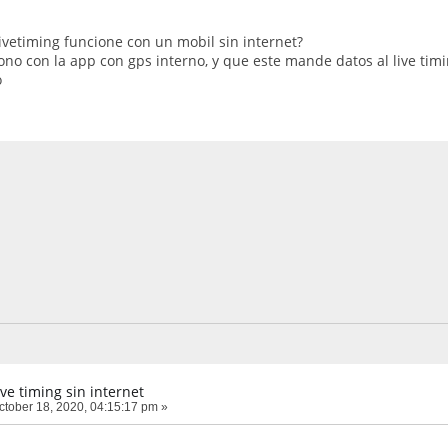
livetiming funcione con un mobil sin internet?
ono con la app con gps interno, y que este mande datos al live tim
o
ive timing sin internet
tober 18, 2020, 04:15:17 pm »