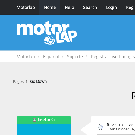
Motorlap
Home
Help
Search
Login
Regi
Motorlap
Español
Soporte
Registrar live timing 
Pages:
1
Go Down
Josektm07
Registrar live
«
on:
October 16,