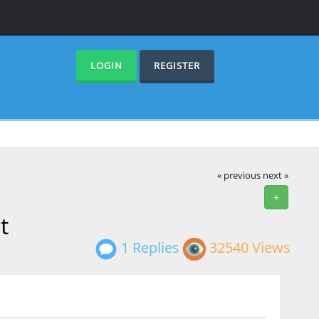
LOGIN
REGISTER
« previous
next »
+
t
1 Replies
32540 Views