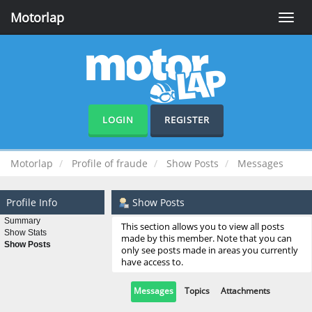
Motorlap
Toggle
naviga
LOGIN
REGISTER
Motorlap
Profile of fraude
Show Posts
Messages
Profile Info
Show Posts
Summary
This section allows you to view all posts
Show Stats
made by this member. Note that you can
Show Posts
only see posts made in areas you currently
have access to.
Messages
Topics
Attachments