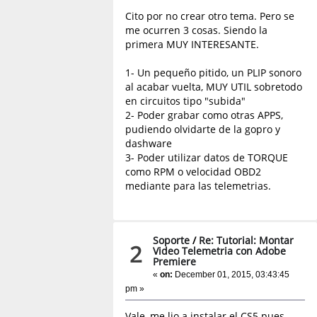
Cito por no crear otro tema. Pero se
me ocurren 3 cosas. Siendo la
primera MUY INTERESANTE.
1- Un pequeño pitido, un PLIP sonoro
al acabar vuelta, MUY UTIL sobretodo
en circuitos tipo "subida"
2- Poder grabar como otras APPS,
pudiendo olvidarte de la gopro y
dashware
3- Poder utilizar datos de TORQUE
como RPM o velocidad OBD2
mediante para las telemetrias.
Soporte
/
Re: Tutorial: Montar
2
Video Telemetria con Adobe
Premiere
«
on:
December 01, 2015, 03:43:45
pm »
Vale, me lio a instalar el CS5 pues...