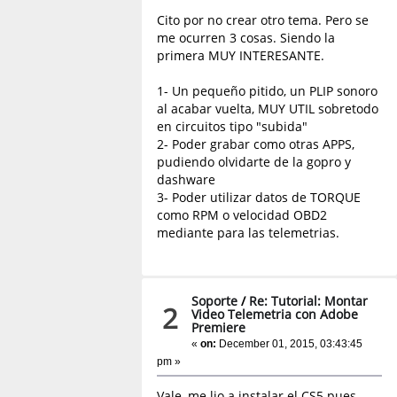
Cito por no crear otro tema. Pero se
me ocurren 3 cosas. Siendo la
primera MUY INTERESANTE.
1- Un pequeño pitido, un PLIP sonoro
al acabar vuelta, MUY UTIL sobretodo
en circuitos tipo "subida"
2- Poder grabar como otras APPS,
pudiendo olvidarte de la gopro y
dashware
3- Poder utilizar datos de TORQUE
como RPM o velocidad OBD2
mediante para las telemetrias.
Soporte
/
Re: Tutorial: Montar
2
Video Telemetria con Adobe
Premiere
«
on:
December 01, 2015, 03:43:45
pm »
Vale, me lio a instalar el CS5 pues...