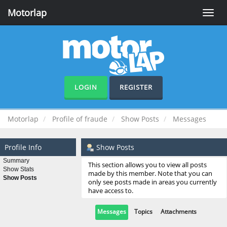
Motorlap
Toggle
naviga
LOGIN
REGISTER
Motorlap
Profile of fraude
Show Posts
Messages
Profile Info
Show Posts
Summary
This section allows you to view all posts
Show Stats
made by this member. Note that you can
Show Posts
only see posts made in areas you currently
have access to.
Messages
Topics
Attachments