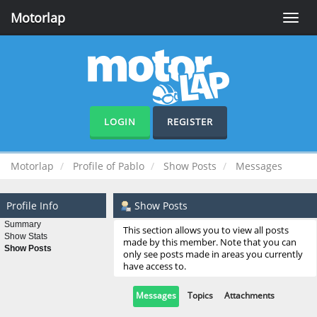
Motorlap
Toggle
naviga
LOGIN
REGISTER
Motorlap
Profile of Pablo
Show Posts
Messages
Profile Info
Show Posts
Summary
This section allows you to view all posts
Show Stats
made by this member. Note that you can
Show Posts
only see posts made in areas you currently
have access to.
Messages
Topics
Attachments