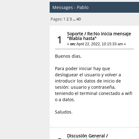
Messages - Pablo
Pages:
1
2
3
...
40
Soporte
/
Re:No inicia mensaje
1
"Blabla hasta"
«
on:
April 22, 2022, 10:15:33 am »
Buenos días,
Para poder iniciar hay que
desloguear el usuario y volver a
introducir los datos de inicio de
sesión: usuario y contraseña,
teniendo el terminal conectado a wifi
o a datos.
Saludos.
Discusión General
/