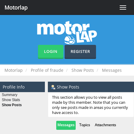
Motorlap
Toggle
naviga
LOGIN
REGISTER
Motorlap
Profile of fraude
Show Posts
Messages
Profile Info
Show Posts
Summary
This section allows you to view all posts
Show Stats
made by this member. Note that you can
Show Posts
only see posts made in areas you currently
have access to.
Messages
Topics
Attachments