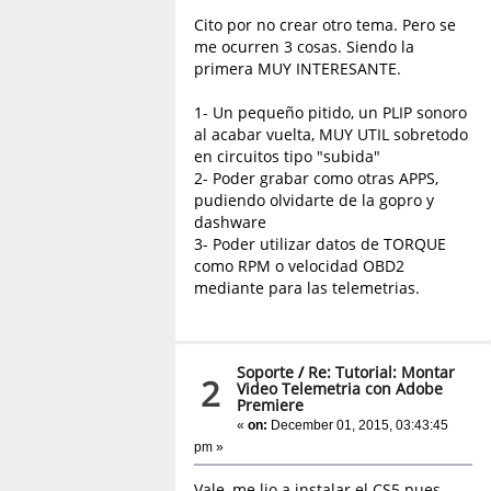
Cito por no crear otro tema. Pero se
me ocurren 3 cosas. Siendo la
primera MUY INTERESANTE.
1- Un pequeño pitido, un PLIP sonoro
al acabar vuelta, MUY UTIL sobretodo
en circuitos tipo "subida"
2- Poder grabar como otras APPS,
pudiendo olvidarte de la gopro y
dashware
3- Poder utilizar datos de TORQUE
como RPM o velocidad OBD2
mediante para las telemetrias.
Soporte
/
Re: Tutorial: Montar
2
Video Telemetria con Adobe
Premiere
«
on:
December 01, 2015, 03:43:45
pm »
Vale, me lio a instalar el CS5 pues...