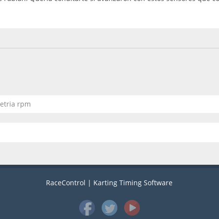
etria rpm
RaceControl | Karting Timing Software