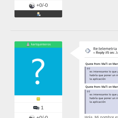
+0/-0
kartquinteros
Re:telemetria
«
Reply #5 on:
Ju
Quote from: MaTi on Marc
es interesante lo que 
habría que poner un m
la aplicación
Quote from: MaTi on Marc
es interesante lo que 
habría que poner un m
la aplicación
1
Hola. Mi nombre es
+0/-0