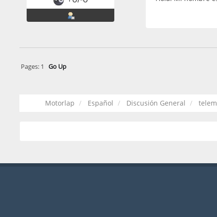
Pages:
1
Go Up
Motorlap
Español
Discusión General
telem