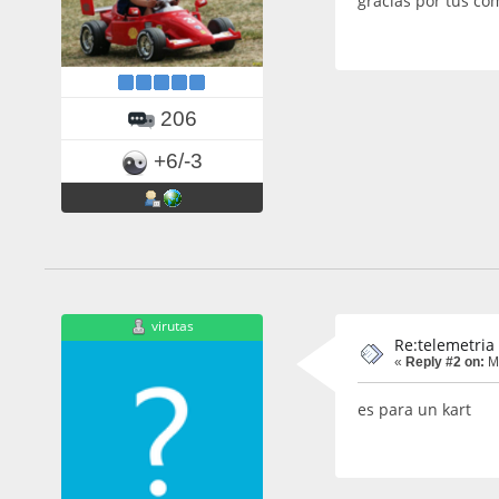
gracias por tus com
206
+6/-3
virutas
Re:telemetria
«
Reply #2 on:
Ma
es para un kart