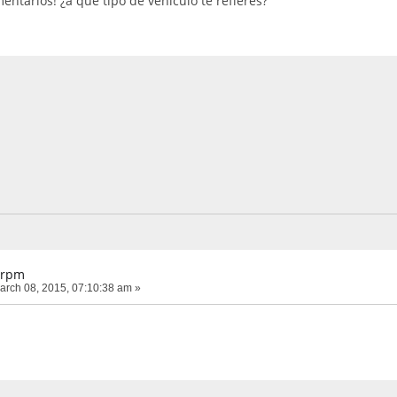
entarios! ¿a que tipo de vehículo te refieres?
 rpm
rch 08, 2015, 07:10:38 am »