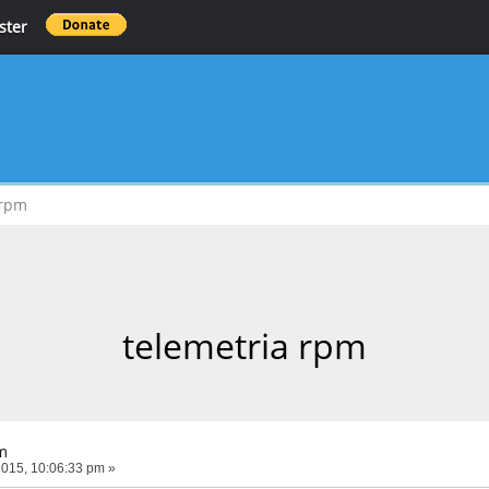
ster
 rpm
telemetria rpm
m
015, 10:06:33 pm »