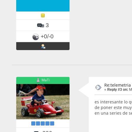
3
+0/-0
MaTi
Re:telemetria
«
Reply #3 on:
Ma
es interesante lo 
de poner este muy 
en una series de s