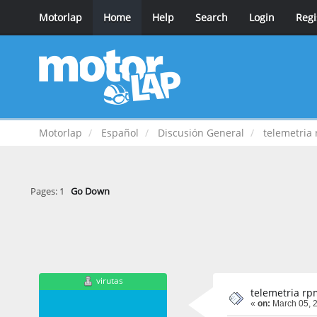
Motorlap
Home
Help
Search
Login
Regi
Motorlap
Español
Discusión General
telemetria
Pages:
1
Go Down
virutas
telemetria rp
«
on:
March 05, 2