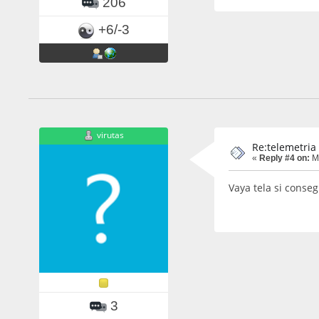
206
+6/-3
virutas
Re:telemetria
«
Reply #4 on:
Ma
Vaya tela si conse
3