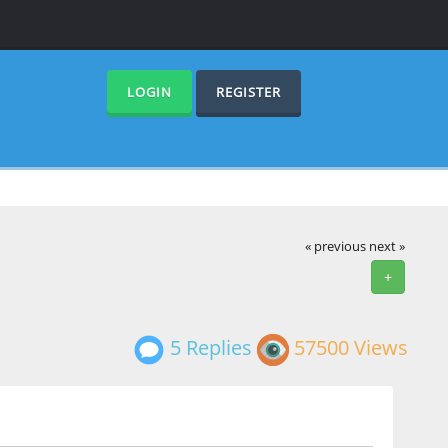
LOGIN
REGISTER
« previous
next »
+
5 Replies
57500 Views