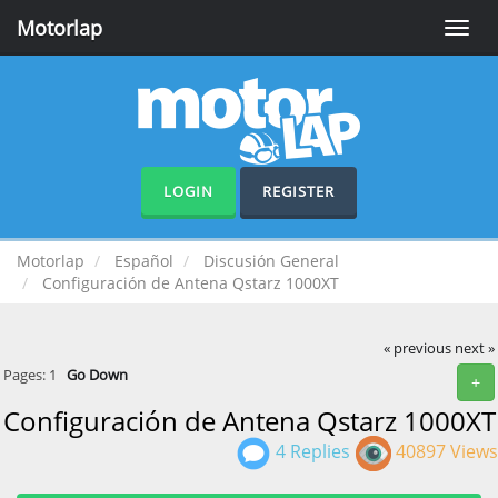
Motorlap
Toggle
naviga
LOGIN
REGISTER
Motorlap
Español
Discusión General
Configuración de Antena Qstarz 1000XT
« previous
next »
Pages:
1
Go Down
+
Configuración de Antena Qstarz 1000XT
4 Replies
40897 Views