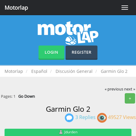
Motorlap
Toggle
naviga
LOGIN
REGISTER
Motorlap
Español
Discusión General
Garmin Glo 2
« previous
next »
Pages:
1
Go Down
+
Garmin Glo 2
3 Replies
49527 Views
Jdurden