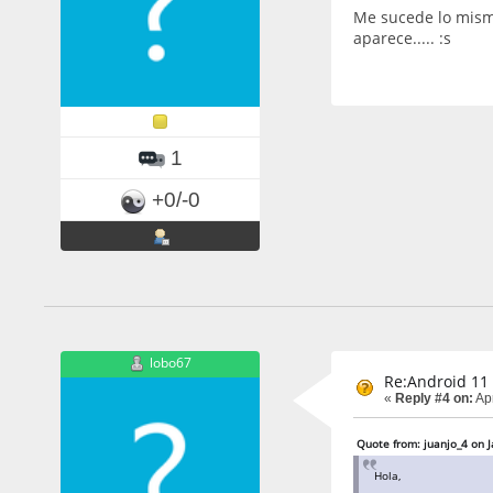
Me sucede lo mismo
aparece..... :s
1
+0/-0
lobo67
Re:Android 11 
«
Reply #4 on:
Apr
Quote from: juanjo_4 on 
Hola,