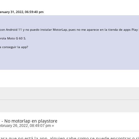
January 31, 2022, 06:59:40 pm
con Android 11 y no puedo instalar MotorLap, pues no me aparece en la tienda de apps Play 
orola Moto G 60 S.
a conseguir la app?
 - No motorlap en playstore
bruary 26, 2022, 08:49:07 pm »
asa que no está la app, alguien sabe como se puede encontrar o s