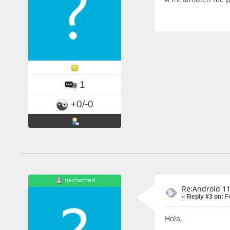
1
+0/-0
nachomad
Re:Android 11
«
Reply #3 on:
Fe
Hola,