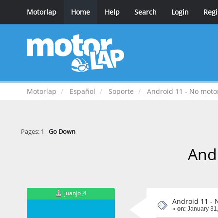
Motorlap
Home
Help
Search
Login
Regi
Motorlap
Español
Soporte
Android 11 - No moto
Pages:
1
Go Down
And
juanjo_4
Android 11 - 
«
on:
January 31,