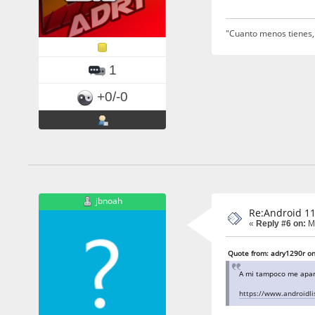
"Cuanto menos tienes,
1
+0/-0
jbnoah
Re:Android 11
«
Reply #6 on:
Ma
Quote from: adry1290r on
A mi tampoco me apare
https://www.androidl