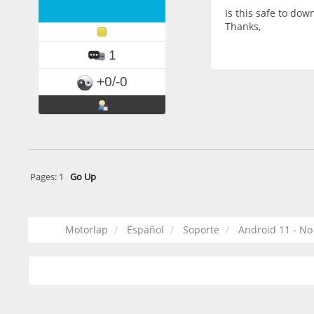
Is this safe to dow
Thanks,
1
+0/-0
Pages:
1
Go Up
Motorlap
Español
Soporte
Android 11 - No