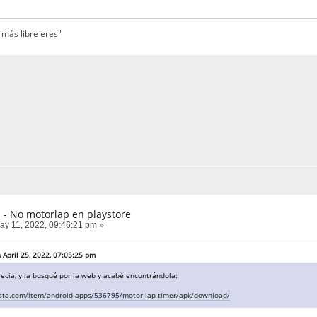
 más libre eres"
 - No motorlap en playstore
y 11, 2022, 09:46:21 pm »
 April 25, 2022, 07:05:25 pm
cia, y la busqué por la web y acabé encontrándola:
ista.com/item/android-apps/536795/motor-lap-timer/apk/download/