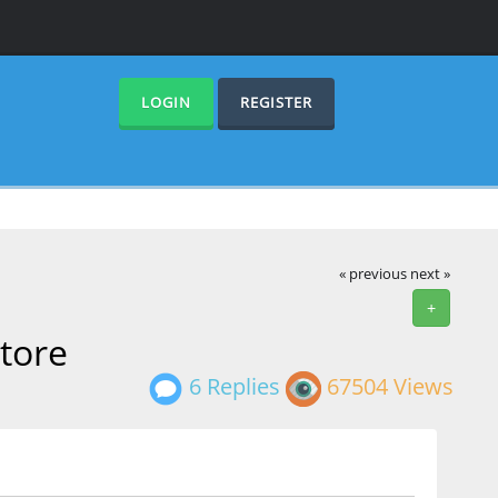
LOGIN
REGISTER
« previous
next »
+
tore
6 Replies
67504 Views