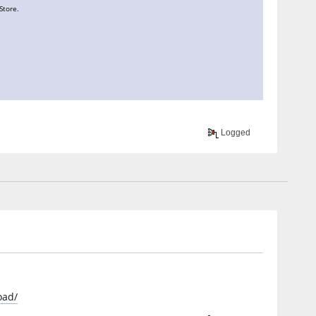
Store.
Logged
oad/