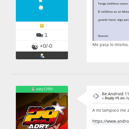
Tengo teléfono nuevo 
El teléfono es un Mot
¿puedo hacer algo par
1
Gracias
Me pasa lo mismo, 
+0/-0
adry1290r
Re:Android 11
«
Reply #5 on:
Ap
A mi tampoco me ap
https://www.andro