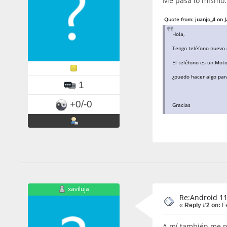
Me pasa lo mismo.
Quote from: juanjo_4 on 
Hola,
Tengo teléfono nuevo 
El teléfono es un Mot
¿puedo hacer algo par
1
+0/-0
Gracias
xaviluja
Re:Android 11
«
Reply #2 on:
Fe
A mí también me p