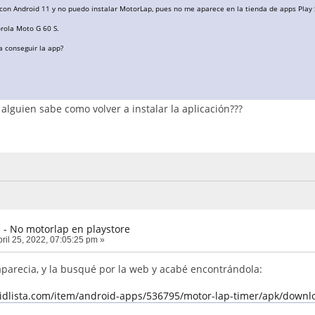
con Android 11 y no puedo instalar MotorLap, pues no me aparece en la tienda de apps Play 
orola Moto G 60 S.
a conseguir la app?
alguien sabe como volver a instalar la aplicación???
 - No motorlap en playstore
ril 25, 2022, 07:05:25 pm »
arecia, y la busqué por la web y acabé encontrándola:
idlista.com/item/android-apps/536795/motor-lap-timer/apk/downl