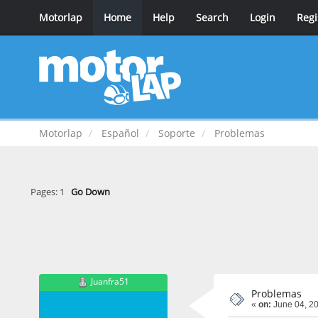
Motorlap
Home
Help
Search
Login
Regi
Motorlap
Español
Soporte
Problemas
Pages:
1
Go Down
Juanfra51
Problemas
«
on:
June 04, 20