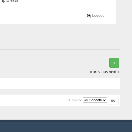
mplo esta
Logged
+
« previous
next »
Jump to: