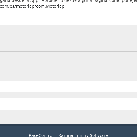
garla desde la App "Aptoide" o desde alguna pagina, como por eje
.com/es/motorlap/com.Motorlap
RaceControl | Karting Timing Software