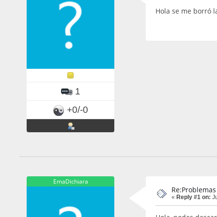
Hola se me borró l
1
+0/-0
EmaDichiara
Re:Problemas
«
Reply #1 on:
Ju