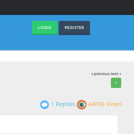
LOGIN
REGISTER
« previous
next »
+
1 Replies
44098 Views