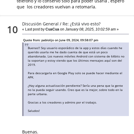
teléfono y lo conservo sólo para poder usarla , espero
que los creadores vuelvan a retomarla.
Discusión General
/
Re: ¿Está vivo esto?
10
« Last post by
CuaCua
on
January 08, 2025, 10:02:59 am
»
Quote from: pablolijo on June 09, 2024, 09:58:07 pm
Buenas!! Soy usuario esporádico de la app y estos días cuando he
querido usarla me he dado cuenta de que está un poco
abandonada. Los nuevos móviles Android con sistema de 64bits no
la soportan y estoy viendo que los últimos mensajes aquí son del
2019.
Para descargarla en Google Play solo se puede hacer mediante el
APK.
¿Hay alguna actualización pendiente? Sería una pena que la gente
no la pueda seguir usando. Creo que es la mejor, sobre todo en la
parte urbana.
Gracias a los creadores y admins por el trabajo.
Saludos!
Buenas.