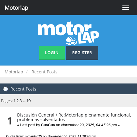
Motorlap
Toggle
naviga
LOGIN
REGISTER
Motorlap
Recent Posts
Recent Posts
Pages:
1
2
3
...
10
Discusión General
/
Re:Motorlap plenamente funcional,
1
problemas solventados
« Last post by
CuaCua
on
November 29, 2025, 04:45:26 pm
»
Quote from: mrcanico75 on November 06, 2025, 11:20:49 pm