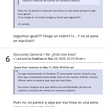
cuanto a creación de tramos en carretera abierta.
Pues no, no parece q vaya por esa linea, es una pena porque la app
esta genial.
Yo la tengo en un movil antiguo y hasta que aguante!!!
Un saludo.
Seguimos igual??? Tengo un redmi11s... Y no se pone
en marcha!!!!
Discusión General
/
Re: ¿Está vivo esto?
6
« Last post by
CuaCua
on
May 19, 2025, 10:15:34 am
»
Quote from: mcenroe on May 17, 2025, 06:53:02 pm
Yo sigo manteniendo mi Oneplus 7T para poder usarla. Estaría muy
bien que actualizasen para poder usar en los nuevos móviles, incluso
iPhone, pero no parece que vaya por esa línea.
No existe ninguna otra que ofrezca las posibilidades de esta en
cuanto a creación de tramos en carretera abierta.
Pues no, no parece q vaya por esa linea, es una pena