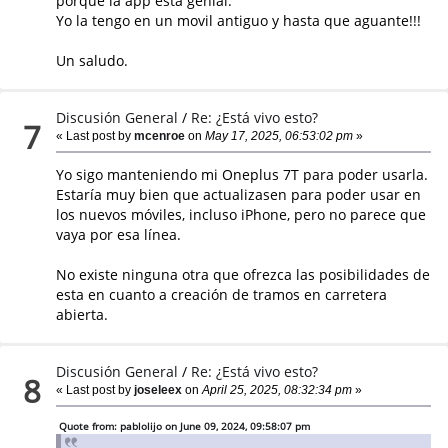
porque la app esta genial.
Yo la tengo en un movil antiguo y hasta que aguante!!!
Un saludo.
Discusión General
/
Re: ¿Está vivo esto?
7
« Last post by
mcenroe
on
May 17, 2025, 06:53:02 pm
»
Yo sigo manteniendo mi Oneplus 7T para poder usarla.
Estaría muy bien que actualizasen para poder usar en
los nuevos móviles, incluso iPhone, pero no parece que
vaya por esa línea.
No existe ninguna otra que ofrezca las posibilidades de
esta en cuanto a creación de tramos en carretera
abierta.
Discusión General
/
Re: ¿Está vivo esto?
8
« Last post by
joseleex
on
April 25, 2025, 08:32:34 pm
»
Quote from: pablolijo on June 09, 2024, 09:58:07 pm