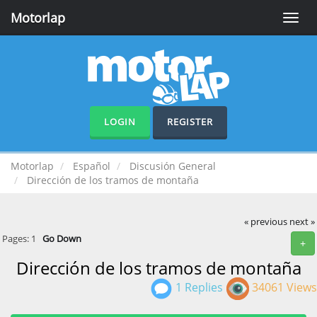
Motorlap
Toggle
naviga
LOGIN
REGISTER
Motorlap
Español
Discusión General
Dirección de los tramos de montaña
« previous
next »
Pages:
1
Go Down
+
Dirección de los tramos de montaña
1 Replies
34061 Views