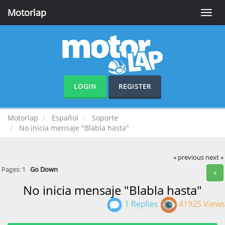
Motorlap
Toggle
naviga
LOGIN
REGISTER
Motorlap
Español
Soporte
No inicia mensaje "Blabla hasta"
« previous
next »
Pages:
1
Go Down
+
No inicia mensaje "Blabla hasta"
1 Replies
41925 Views