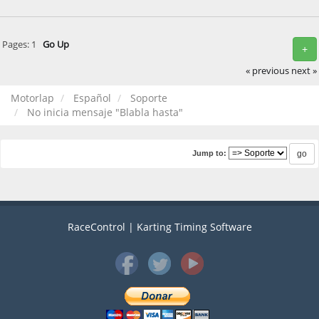
Pages:
1
Go Up
+
« previous
next »
Motorlap
Español
Soporte
No inicia mensaje "Blabla hasta"
Jump to:
RaceControl | Karting Timing Software