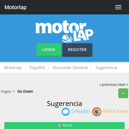
Motorlap
Toggle
naviga
LOGIN
REGISTER
Motorlap
Español
Discusión General
Sugerencia
« previous
next »
Pages:
1
Go Down
+
Sugerencia
0 Replies
44564 Views
llarod