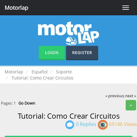
Motorlap
Toggle
naviga
LOGIN
REGISTER
Motorlap
Español
Soporte
Tutorial: Como Crear Circuitos
« previous
next »
Pages:
1
Go Down
+
Tutorial: Como Crear Circuitos
0 Replies
69146 Views