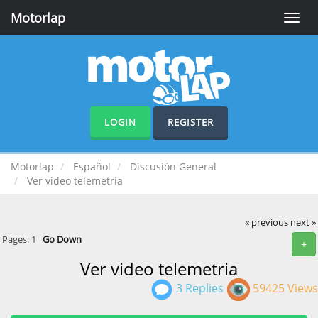
Motorlap
Toggle
naviga
LOGIN
REGISTER
Motorlap
Español
Discusión General
Ver video telemetria
« previous
next »
Pages:
1
Go Down
+
Ver video telemetria
3 Replies
59425 Views