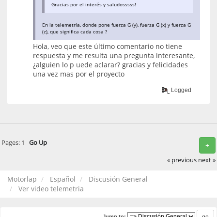
Gracias por el interés y saludosssss!
En la telemetría, donde pone fuerza G (y), fuerza G (x) y fuerza G
(z), que significa cada cosa ?
Hola, veo que este último comentario no tiene
respuesta y me resulta una pregunta interesante,
¿alguien lo p uede aclarar? gracias y felicidades
una vez mas por el proyecto
Logged
Pages:
1
Go Up
+
« previous
next »
Motorlap
Español
Discusión General
Ver video telemetria
Jump to: