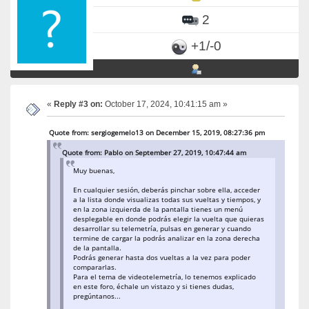
2
+1/-0
«
Reply #3 on:
October 17, 2024, 10:41:15 am »
Quote from: sergiogemelo13 on December 15, 2019, 08:27:36 pm
Quote from: Pablo on September 27, 2019, 10:47:44 am
Muy buenas,
En cualquier sesión, deberás pinchar sobre ella, acceder
a la lista donde visualizas todas sus vueltas y tiempos, y
en la zona izquierda de la pantalla tienes un menú
desplegable en donde podrás elegir la vuelta que quieras
desarrollar su telemetría, pulsas en generar y cuando
termine de cargar la podrás analizar en la zona derecha
de la pantalla.
Podrás generar hasta dos vueltas a la vez para poder
compararlas.
Para el tema de videotelemetría, lo tenemos explicado
en este foro, échale un vistazo y si tienes dudas,
pregúntanos...