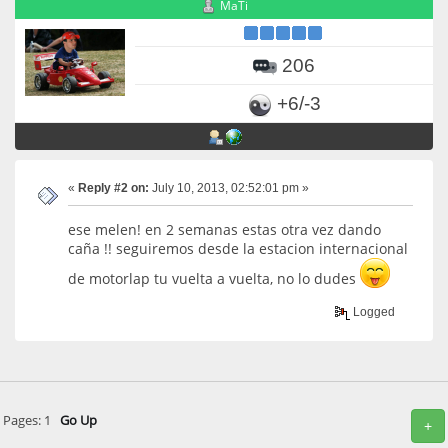
MaTi
206
+6/-3
«
Reply #2 on:
July 10, 2013, 02:52:01 pm »
ese melen! en 2 semanas estas otra vez dando
caña !! seguiremos desde la estacion internacional
de motorlap tu vuelta a vuelta, no lo dudes
Logged
Pages:
1
Go Up
+