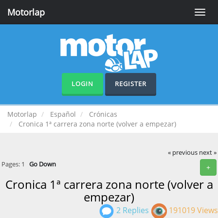
Motorlap
Toggle
naviga
LOGIN
REGISTER
Motorlap
Español
Crónicas
Cronica 1ª carrera zona norte (volver a empezar)
« previous
next »
Pages:
1
Go Down
+
Cronica 1ª carrera zona norte (volver a
empezar)
2 Replies
191019 Views