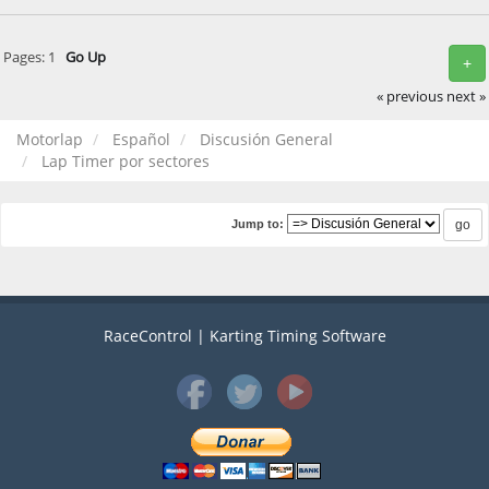
Pages:
1
Go Up
+
« previous
next »
Motorlap
Español
Discusión General
Lap Timer por sectores
Jump to:
RaceControl | Karting Timing Software