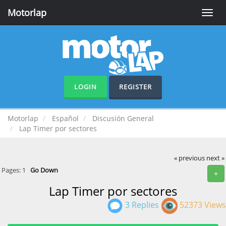
Motorlap
Toggle
naviga
LOGIN
REGISTER
Motorlap
Español
Discusión General
Lap Timer por sectores
« previous
next »
Pages:
1
Go Down
+
Lap Timer por sectores
3 Replies
52373 Views